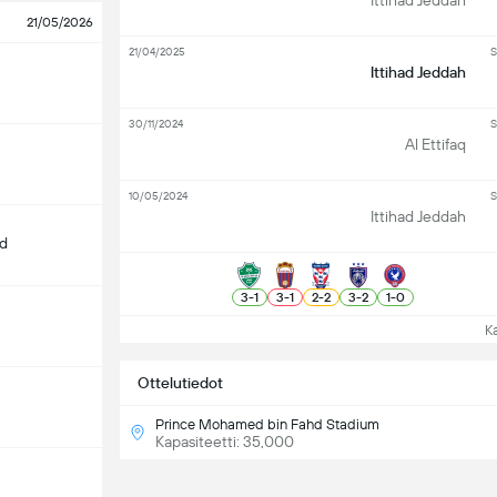
Ittihad Jeddah
21/05/2026
21/04/2025
S
Ittihad Jeddah
30/11/2024
S
Al Ettifaq
10/05/2024
S
Ittihad Jeddah
d
3
-
1
3
-
1
2
-
2
3
-
2
1
-
0
Kat
Ottelutiedot
Prince Mohamed bin Fahd Stadium
Kapasiteetti: 35,000