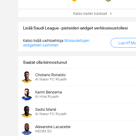
Katso kaikki tulokset
Lisää Saudi League -pisteiden widget verkkosivustollesi
Katso lisää vaihtoehtoja
Mukautettujen
Luo HTML-
widgettien luominen
Saatat olla kiinnostunut
Cristiano Ronaldo
Al Nassr FC Riyadh
Karim Benzema
Al Hilal Riyadh
Sadio Mané
Al Nassr FC Riyadh
Alexandre Lacazette
NEOM SC