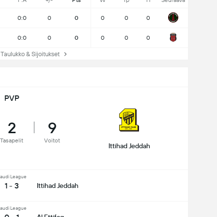
F:A
+/-
Pts
W
Tp
H
Seuraava
0:0
0
0
0
0
0
0:0
0
0
0
0
0
ulukko & Sijoitukset
PVP
2
9
Tasapelit
Voitot
Ittihad Jeddah
audi League
1 - 3
Ittihad Jeddah
audi League