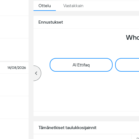
Ottelu
Vastakkain
Ennustukset
Who 
Al Ettifaq
14/08/2026
Tämänetkiset taulukkosijainnit