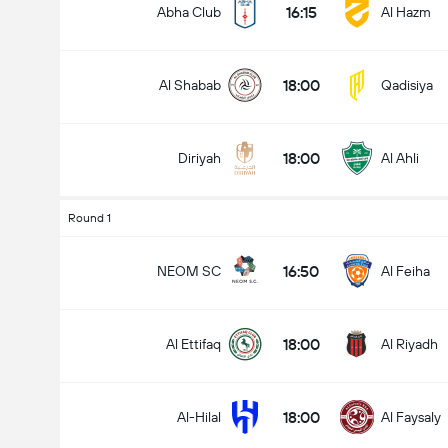
16:15
Abha Club
Al Hazm
18:00
Al Shabab
Qadisiya
Ottelussa maaleja yhteensä (2.5)
18:00
Diriyah
Al Ahli
Alle
Yli
Round 1
16:50
NEOM SC
Al Feiha
18:00
Al Ettifaq
Al Riyadh
18:00
Al-Hilal
Al Faysaly