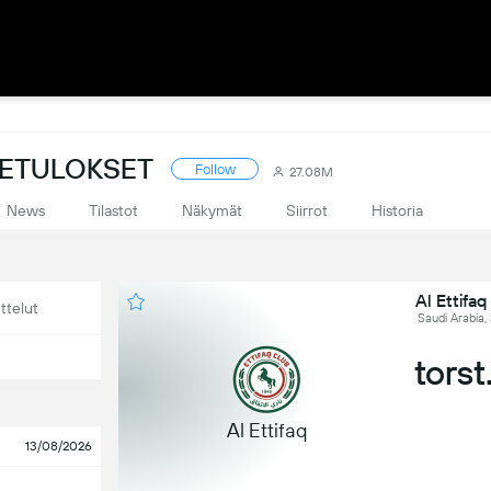
VETULOKSET
Follow
27.08M
News
Tilastot
Näkymät
Siirrot
Historia
Al Ettifaq
ttelut
Saudi Arabia,
torst
Al Ettifaq
13/08/2026