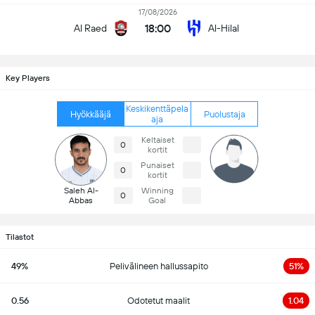
17/08/2026
18:00
Al Raed
Al-Hilal
Key Players
Keskikenttäpela
Hyökkääjä
Puolustaja
aja
Keltaiset
0
kortit
Punaiset
0
kortit
Saleh Al-
Winning
0
Abbas
Goal
Tilastot
49%
Pelivälineen hallussapito
51%
0.56
Odotetut maalit
1.04