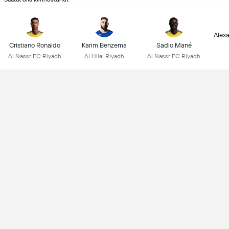
Alex
Cristiano Ronaldo
Karim Benzema
Sadio Mané
Al Nassr FC Riyadh
Al Hilal Riyadh
Al Nassr FC Riyadh