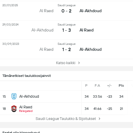
20/01/2025
Saudi League
0 - 2
Al Raed
Al-Akhdoud
29/03/2024
Saudi League
1 - 3
Al-Akhdoud
Al Raed
30/09/2023
Saudi League
1 - 2
Al Raed
Al-Akhdoud
Katso kaikki
Tämänetkiset taulukkosijainnit
P
F:A
+/-
Pts
Al-Akhdoud
15
34
33:56
-23
34
Al Raed
18
34
41:66
-25
21
Relegated
Saudi League Taulukko & Sijoitukset
Saatat olla kiinnostunut