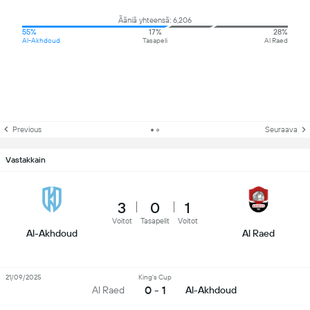
Ääniä yhteensä: 6,206
55%
17%
28%
Al-Akhdoud
Tasapeli
Al Raed
Previous
Seuraava
Vastakkain
3
0
1
Voitot
Tasapelit
Voitot
Al-Akhdoud
Al Raed
21/09/2025
King's Cup
0 - 1
Al Raed
Al-Akhdoud