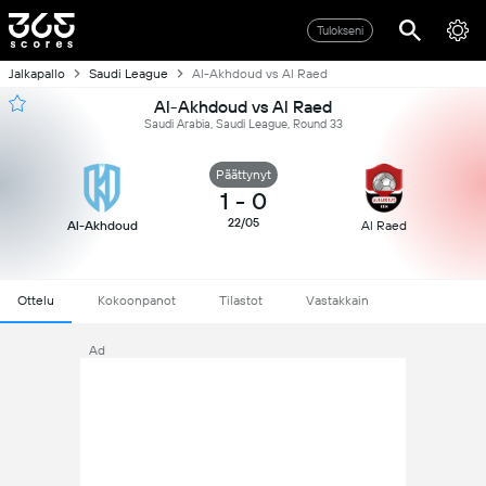
Tulokseni
Jalkapallo
Saudi League
Al-Akhdoud vs Al Raed
Al-Akhdoud vs Al Raed
Saudi Arabia, Saudi League, Round 33
Päättynyt
1
-
0
22/05
Al-Akhdoud
Al Raed
Ottelu
Kokoonpanot
Tilastot
Vastakkain
Ad