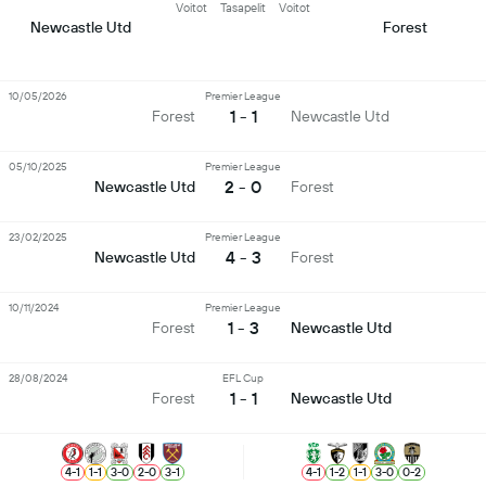
Voitot
Tasapelit
Voitot
Newcastle Utd
Forest
10/05/2026
Premier League
1 - 1
Forest
Newcastle Utd
05/10/2025
Premier League
2 - 0
Newcastle Utd
Forest
23/02/2025
Premier League
4 - 3
Newcastle Utd
Forest
10/11/2024
Premier League
1 - 3
Forest
Newcastle Utd
28/08/2024
EFL Cup
1 - 1
Forest
Newcastle Utd
4
-
1
1
-
1
3
-
0
2
-
0
3
-
1
4
-
1
1
-
2
1
-
1
3
-
0
0
-
2