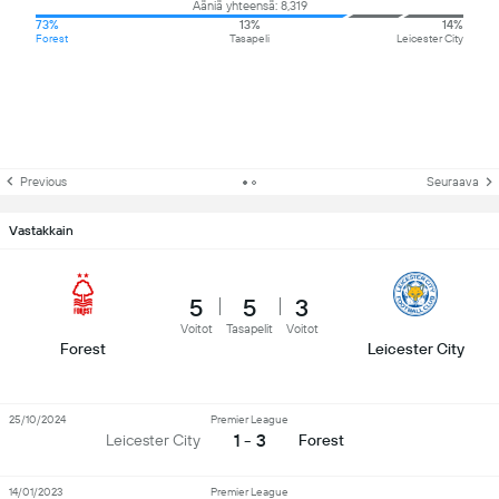
Ääniä yhteensä: 8,319
73%
13%
14%
Forest
Tasapeli
Leicester City
Previous
Seuraava
Vastakkain
5
5
3
Voitot
Tasapelit
Voitot
Forest
Leicester City
25/10/2024
Premier League
1 - 3
Leicester City
Forest
14/01/2023
Premier League