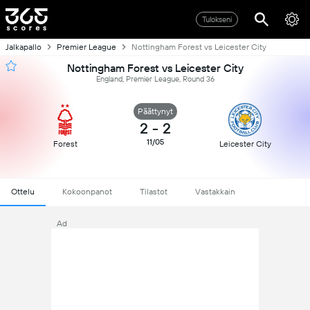
Tulokseni
Jalkapallo
Premier League
Nottingham Forest vs Leicester City
Nottingham Forest vs Leicester City
England, Premier League, Round 36
Päättynyt
2
-
2
11/05
Forest
Leicester City
Ottelu
Kokoonpanot
Tilastot
Vastakkain
Ad