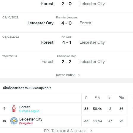
2 - 0
Forest
Leicester City
03/10/2022
Premier League
4 - 0
Leicester City
Forest
06/02/2022
FA Cup
4 - 1
Forest
Leicester City
19/02/2014
Championship
2 - 2
Forest
Leicester City
Katso kaikki
Tämänetkiset taulukkosijainnit
P
F:A
+/-
Pts
Forest
7
38
58:46
12
65
Europa League
Leicester City
18
38
33:80
-47
25
Relegated
EPL Taulukko & Sijoitukset