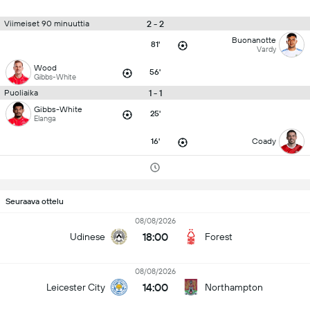
2 - 2
Viimeiset 90 minuuttia
Buonanotte
81'
Vardy
Wood
56'
Gibbs-White
1 - 1
Puoliaika
Gibbs-White
25'
Elanga
16'
Coady
Seuraava ottelu
08/08/2026
18:00
Udinese
Forest
08/08/2026
14:00
Leicester City
Northampton