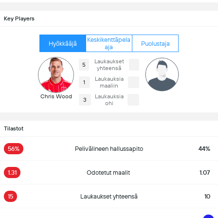
Key Players
Keskikenttäpela
Hyökkääjä
Puolustaja
aja
Laukaukset
5
yhteensä
Laukauksia
1
maaliin
Chris Wood
Laukauksia
3
ohi
Tilastot
56%
Pelivälineen hallussapito
44%
1.31
Odotetut maalit
1.07
15
Laukaukset yhteensä
10