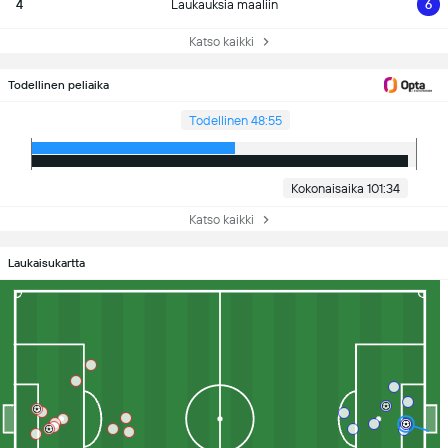
4
Laukauksia maaliin
6
Katso kaikki
Todellinen peliaika
Todellinen 48:55
Kokonaisaika 101:34
Katso kaikki
Laukaisukartta