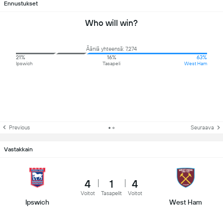
Ennustukset
Who will win?
Ääniä yhteensä: 7,274
21%
16%
63%
Ipswich
Tasapeli
West Ham
Previous
Seuraava
Vastakkain
4
1
4
Voitot
Tasapelit
Voitot
Ipswich
West Ham