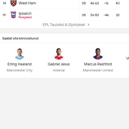
West Ham
14
38
46:62
-16
43
Ipswich
19
38
36:82
-46
22
Relegated
EPL Taulukko & Sijoitukset
Saatat olla kiinnostunut
Vi
Erling Haaland
Gabriel Jesus
Marcus Rashford
Manchester City
Arsenal
Manchester United