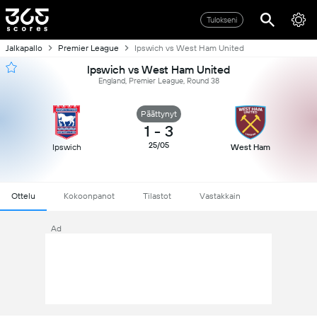
Tulokseni
Jalkapallo
Premier League
Ipswich vs West Ham United
Ipswich vs West Ham United
England, Premier League, Round 38
Päättynyt
1
-
3
25/05
Ipswich
West Ham
Ottelu
Kokoonpanot
Tilastot
Vastakkain
Ad