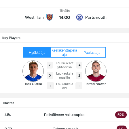
Tänään
14:00
West Ham
Portsmouth
Key Players
Keskikenttäpela
Hyökkääjä
Puolustaja
aja
Laukaukset
2
4
yhteensä
Laukauksia
0
2
maaliin
Jack Clarke
Laukauksia
Jarrod Bowen
1
1
ohi
Tilastot
41%
Pelivälineen hallussapito
59%
0.79
Odotetut maalit
1.01