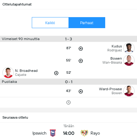
Ottelutapahtumat
Kaikki
Parhaat
1 - 3
Viimeiset 90 minuuttia
Kudus
87'
Rodriguez
Bowen
55'
Wan-Bissaka
N. Broadhead
52'
Cajuste
0 - 1
Puoliaika
Ward-Prowse
43'
Bowen
Seuraava ottelu
Tänään
14:00
Ipswich
Rayo