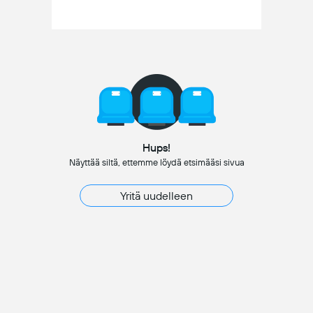
Hups!
Näyttää siltä, ettemme löydä etsimääsi sivua
Yritä uudelleen