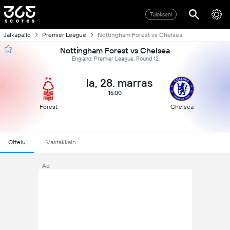
Tulokseni
Jalkapallo
Premier League
Nottingham Forest vs Chelsea
Nottingham Forest vs Chelsea
England, Premier League, Round 12
la, 28. marras
15:00
Forest
Chelsea
Ottelu
Vastakkain
Ad