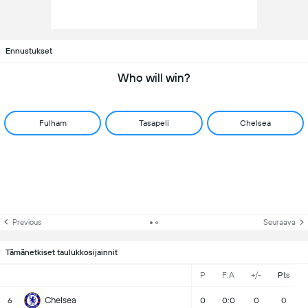
Ennustukset
Who will win?
Fulham
Tasapeli
Chelsea
Previous
Seuraava
Tämänetkiset taulukkosijainnit
P
F:A
+/-
Pts
Chelsea
6
0
0:0
0
0