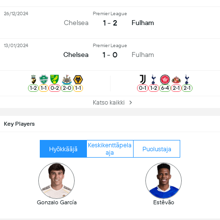
26/12/2024
Premier League
1 - 2
Chelsea
Fulham
13/01/2024
Premier League
1 - 0
Chelsea
Fulham
1
-
2
1
-
1
0
-
2
2
-
0
1
-
1
0
-
1
1
-
2
6
-
4
2
-
1
2
-
1
Katso kaikki
Key Players
Keskikenttäpela
Hyökkääjä
Puolustaja
aja
Gonzalo García
Estêvão