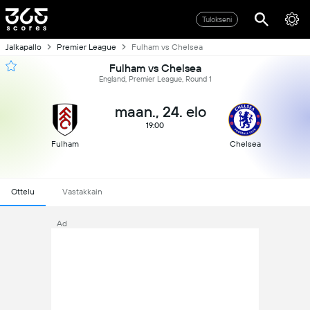
Tulokseni
Jalkapallo
Premier League
Fulham vs Chelsea
Fulham vs Chelsea
England, Premier League, Round 1
maan., 24. elo
19:00
Fulham
Chelsea
Ottelu
Vastakkain
Ad