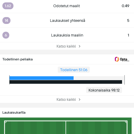
1.62
Odotetut maalit
0.49
14
Laukaukset yhteensä
5
6
Laukauksia maaliin
1
Katso kaikki
Todellinen peliaika
Todellinen 51:06
Kokonaisaika 98:12
Katso kaikki
Laukaisukartta