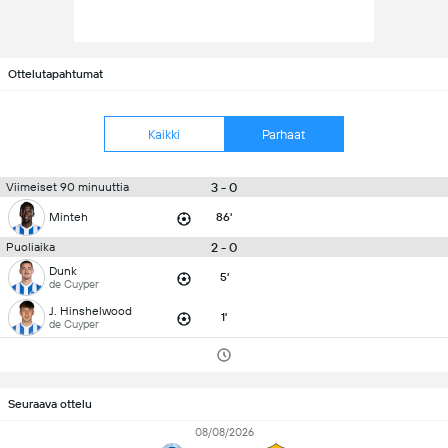
Ottelutapahtumat
Kaikki
Parhaat
3 - 0
Viimeiset 90 minuuttia
Minteh
86'
2 - 0
Puoliaika
Dunk
5'
de Cuyper
J. Hinshelwood
1'
de Cuyper
Seuraava ottelu
08/08/2026