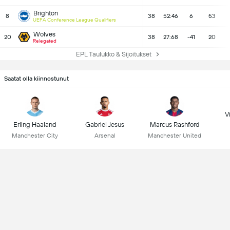
Brighton
8
38
52:46
6
53
UEFA Conference League Qualifiers
Wolves
20
38
27:68
-41
20
Relegated
EPL Taulukko & Sijoitukset
Saatat olla kiinnostunut
Vi
Erling Haaland
Gabriel Jesus
Marcus Rashford
Manchester City
Arsenal
Manchester United