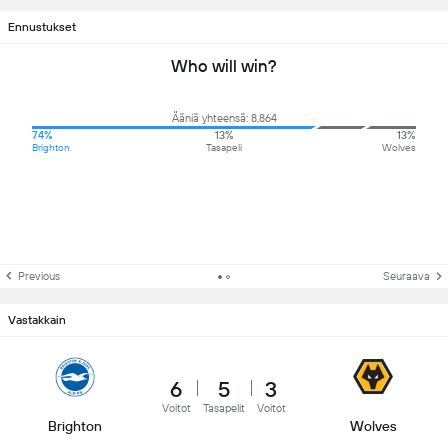
Ennustukset
Who will win?
Ääniä yhteensä: 8,864
74%
13%
13%
Brighton
Tasapeli
Wolves
Previous
Seuraava
Vastakkain
6
5
3
Voitot
Tasapelit
Voitot
Brighton
Wolves