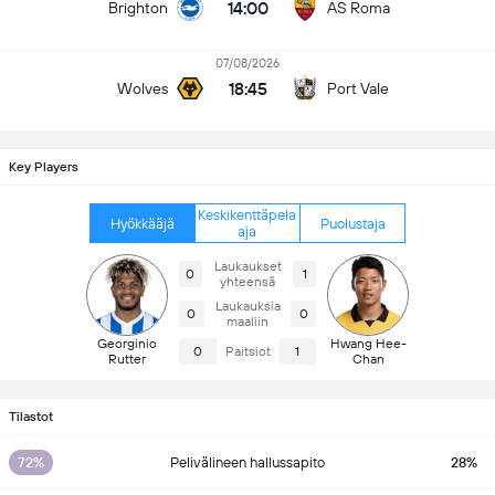
14:00
Brighton
AS Roma
07/08/2026
18:45
Wolves
Port Vale
Key Players
Keskikenttäpela
Hyökkääjä
Puolustaja
aja
Laukaukset
0
1
yhteensä
Laukauksia
0
0
maaliin
Georginio
Hwang Hee-
0
Paitsiot
1
Rutter
Chan
Tilastot
72%
Pelivälineen hallussapito
28%