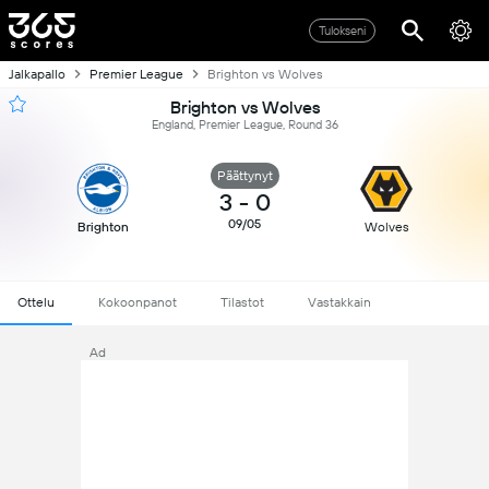
Tulokseni
Jalkapallo
Premier League
Brighton vs Wolves
Brighton vs Wolves
England, Premier League, Round 36
Päättynyt
3
-
0
09/05
Brighton
Wolves
Ottelu
Kokoonpanot
Tilastot
Vastakkain
Ad