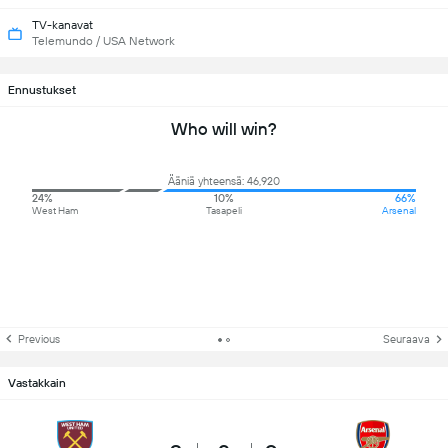
TV-kanavat
Telemundo / USA Network
Ennustukset
Who will win?
Ääniä yhteensä: 46,920
24%
10%
66%
West Ham
Tasapeli
Arsenal
Previous
Seuraava
Vastakkain