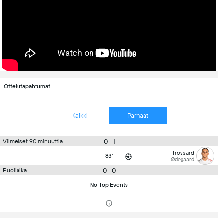
Ottelutapahtumat
Kaikki
Parhaat
0 - 1
Viimeiset 90 minuuttia
Trossard
83'
Ødegaard
0 - 0
Puoliaika
No Top Events