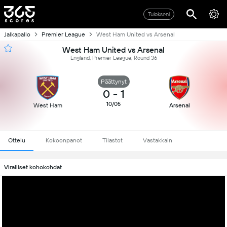
Tulokseni
Jalkapallo
Premier League
West Ham United vs Arsenal
West Ham United vs Arsenal
England, Premier League, Round 36
Päättynyt
0
-
1
10/05
West Ham
Arsenal
Ottelu
Kokoonpanot
Tilastot
Vastakkain
Viralliset kohokohdat