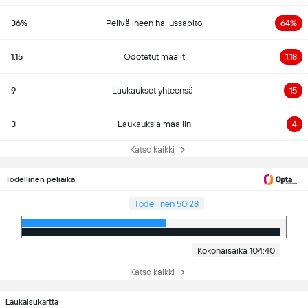
36%
Pelivälineen hallussapito
64%
1.15
Odotetut maalit
1.18
9
Laukaukset yhteensä
15
3
Laukauksia maaliin
4
Katso kaikki
Todellinen peliaika
Todellinen 50:28
Kokonaisaika 104:40
Katso kaikki
Laukaisukartta