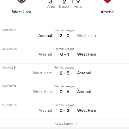
3
2
9
Voitot
Tasapelit
Voitot
West Ham
Arsenal
04/10/2025
Premier League
2 - 0
Arsenal
West Ham
22/02/2025
Premier League
0 - 1
Arsenal
West Ham
30/11/2024
Premier League
2 - 5
West Ham
Arsenal
11/02/2024
Premier League
0 - 6
West Ham
Arsenal
28/12/2023
Premier League
0 - 2
Arsenal
West Ham
Katso kaikki