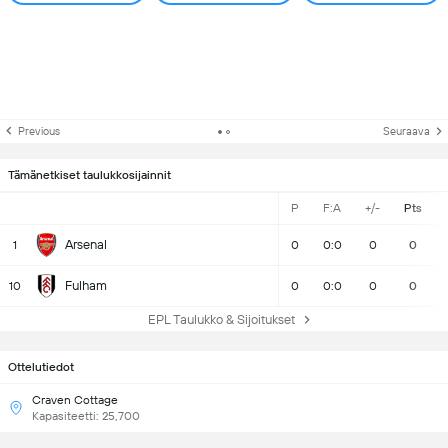
Previous
Seuraava
Tämänetkiset taulukkosijainnit
P
F:A
+/-
Pts
Arsenal
1
0
0:0
0
0
Fulham
10
0
0:0
0
0
EPL Taulukko & Sijoitukset
Ottelutiedot
Craven Cottage
Kapasiteetti: 25,700