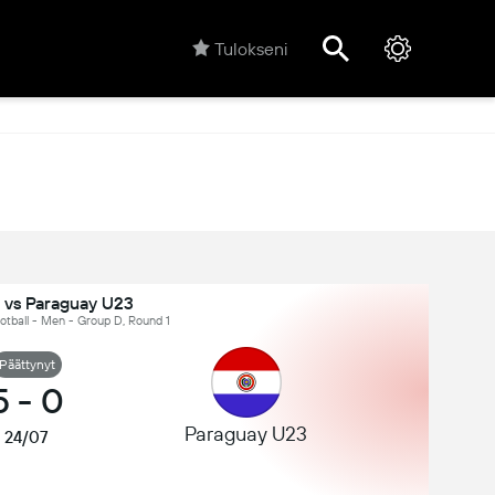
Tulokseni
 vs Paraguay U23
otball - Men - Group D, Round 1
Päättynyt
5
-
0
Paraguay U23
24/07