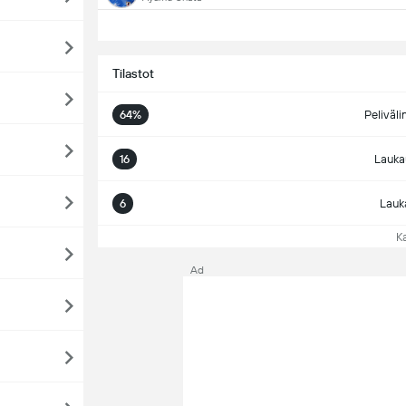
Tilastot
64%
Peliväli
16
Lauka
6
Lauk
Kat
Ad