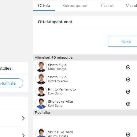
Ottelu
Kokoonpanot
Tilastot
Vasta
Ottelutapahtumat
Kaikki
Viimeiset 90 minuuttia
Shota Fujio
tollesi
Mao Hosoya
Shota Fujio
Ryotaro Araki
tunniste
Rihito Yamamoto
Koki Saito
Shunsuke Mito
Koki Saito
Puoliaika
Shunsuke Mito
Ayumu Ohata