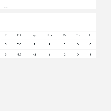
P
F:A
+/-
Pts
W
Tp
H
3
7:0
7
9
3
0
0
3
5:7
-2
6
2
0
1
tball - Men Ryhmät
n joukkueiden edellisistä
htaamisista
Paraguay U23