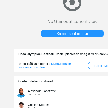
No Games at current view
Katso kaikki ottelut
Lisää Olympics Football - Men -pisteiden widget verkkosivus
Katso lisää vaihtoehtoja
Mukautettujen
Luo HTML-
widgettien luominen
Saatat olla kiinnostunut
Alexandre Lacazette
NEOM SC
Cristian Medina