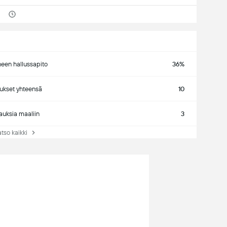
neen hallussapito
36%
ukset yhteensä
10
auksia maaliin
3
so kaikki