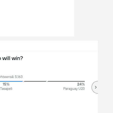
will win?
yhteensä: 5,163
15%
24%
Tasapeli
Paraguay U23