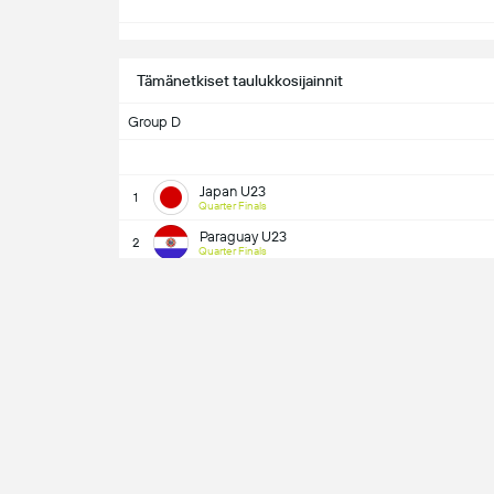
Tämänetkiset taulukkosijainnit
Group D
Japan U23
1
Quarter Finals
Paraguay U23
2
Quarter Finals
Olympics Foo
Vastakkain
Ei tietoa näide
ko
Japan U23