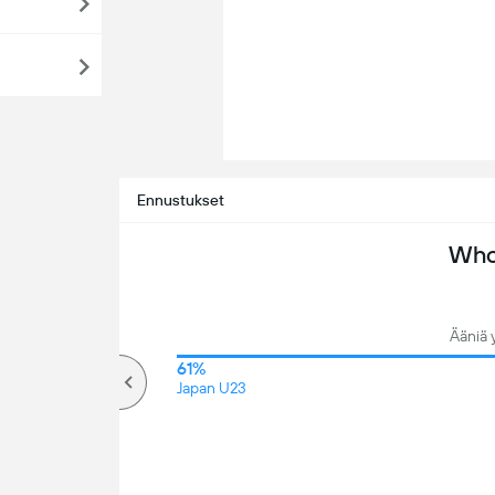
Ennustukset
Who 
Ääniä 
65%
61%
Yli
Japan U23