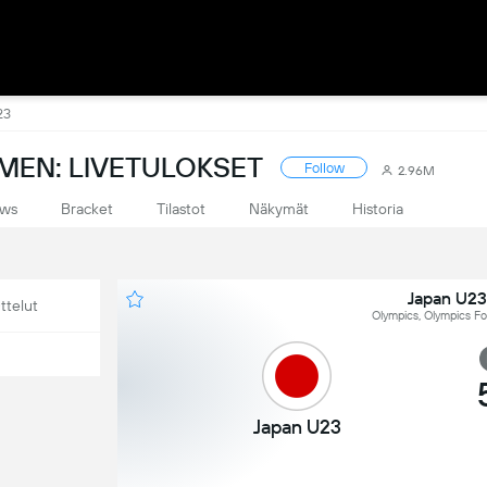
23
MEN: LIVETULOKSET
Follow
2.96M
ws
Bracket
Tilastot
Näkymät
Historia
Japan U23
ttelut
Olympics, Olympics Fo
Japan U23