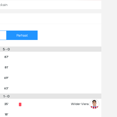
kkain
Parhaat
5 - 0
87'
81'
69'
63'
1 - 0
25'
Wilder Viera
18'