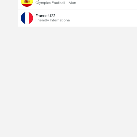
Olympics Football - Men
France U23
Friendly International
Ottelussa maaleja yhteensä (2.5)