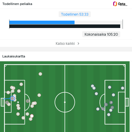
Todellinen peliaika
Todellinen 53:33
Kokonaisaika 105:20
Katso kaikki
Laukaisukartta