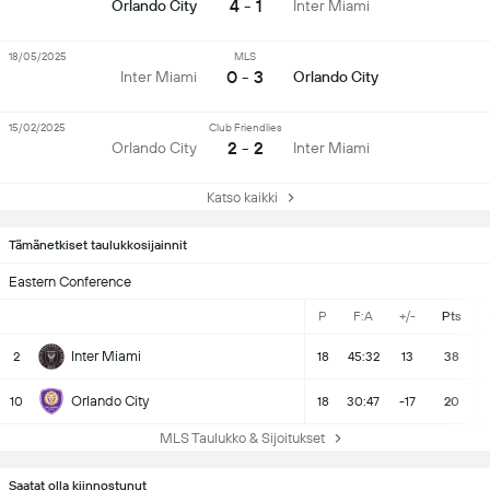
4 - 1
Orlando City
Inter Miami
18/05/2025
MLS
0 - 3
Inter Miami
Orlando City
15/02/2025
Club Friendlies
2 - 2
Orlando City
Inter Miami
Katso kaikki
Tämänetkiset taulukkosijainnit
Eastern Conference
P
F:A
+/-
Pts
Inter Miami
2
18
45:32
13
38
Orlando City
10
18
30:47
-17
20
MLS Taulukko & Sijoitukset
Saatat olla kiinnostunut