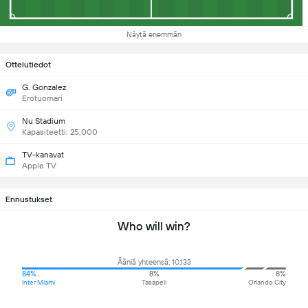
Näytä enemmän
Ottelutiedot
G. Gonzalez
Erotuomari
Nu Stadium
Kapasiteetti: 25,000
TV-kanavat
Apple TV
Ennustukset
Who will win?
Ääniä yhteensä: 10,133
84%
8%
8%
Inter Miami
Tasapeli
Orlando City