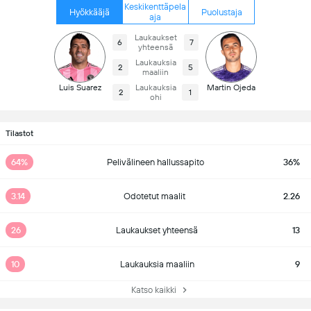
Keskikenttäpela
Hyökkääjä
Puolustaja
aja
Laukaukset
6
7
yhteensä
Laukauksia
2
5
maaliin
Luis Suarez
Laukauksia
Martin Ojeda
2
1
ohi
Tilastot
64%
Pelivälineen hallussapito
36%
3.14
Odotetut maalit
2.26
26
Laukaukset yhteensä
13
10
Laukauksia maaliin
9
Katso kaikki