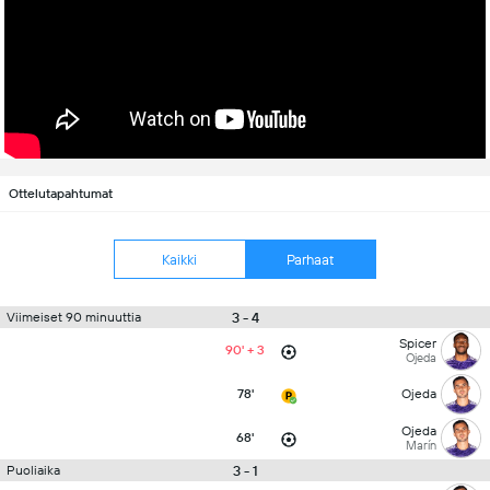
Ottelutapahtumat
Kaikki
Parhaat
3 - 4
Viimeiset 90 minuuttia
Spicer
90' + 3
Ojeda
78'
Ojeda
Ojeda
68'
Marín
3 - 1
Puoliaika