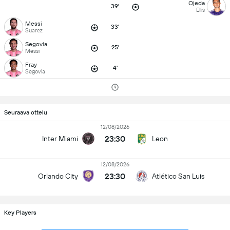
Ojeda
39'
Ellis
Messi
33'
Suarez
Segovia
25'
Messi
Fray
4'
Segovia
Seuraava ottelu
12/08/2026
23:30
Inter Miami
Leon
12/08/2026
23:30
Orlando City
Atlético San Luis
Key Players