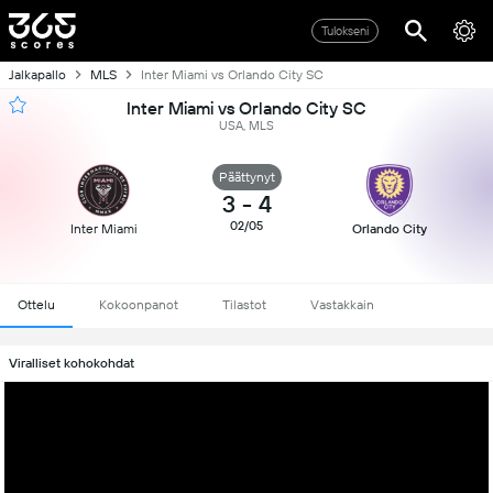
Tulokseni
Jalkapallo
MLS
Inter Miami vs Orlando City SC
Inter Miami vs Orlando City SC
USA, MLS
Päättynyt
3
-
4
02/05
Inter Miami
Orlando City
Ottelu
Kokoonpanot
Tilastot
Vastakkain
Viralliset kohokohdat