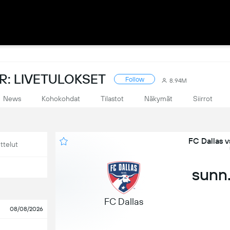
: LIVETULOKSET
Follow
8.94M
News
Kohokohdat
Tilastot
Näkymät
Siirrot
FC Dallas v
ttelut
sunn.
FC Dallas
08/08/2026