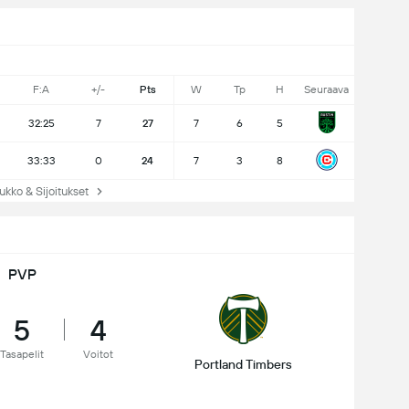
F:A
+/-
Pts
W
Tp
H
Seuraava
32:25
7
27
7
6
5
33:33
0
24
7
3
8
ko & Sijoitukset
PVP
5
4
Tasapelit
Voitot
Portland Timbers