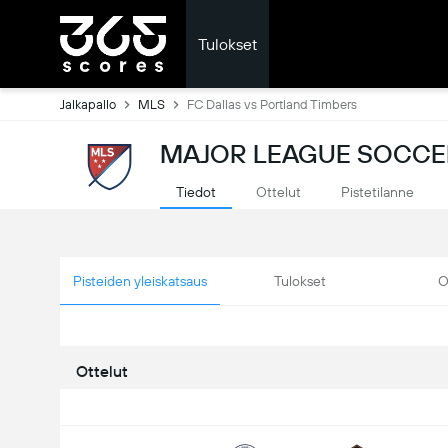
Tulokset
Jalkapallo
MLS
FC Dallas vs Portland Timbers
MAJOR LEAGUE SOCCER
Tiedot
Ottelut
Pistetilanne
Pisteiden yleiskatsaus
Tulokset
O
Ottelut