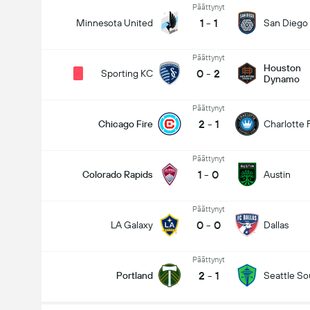
Päättynyt
1
-
1
Minnesota United
San Diego
Päättynyt
Houston
0
-
2
Sporting KC
Dynamo
Päättynyt
2
-
1
Chicago Fire
Charlotte 
Päättynyt
1
-
0
Colorado Rapids
Austin
Päättynyt
0
-
0
LA Galaxy
Dallas
Päättynyt
2
-
1
Portland
Seattle S