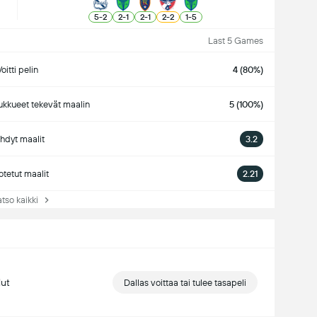
5
-
2
2
-
1
2
-
1
2
-
2
1
-
5
Last 5 Games
oitti pelin
4 (80%)
kkueet tekevät maalin
5 (100%)
hdyt maalit
3.2
tetut maalit
2.21
so kaikki
lut
Dallas voittaa tai tulee tasapeli