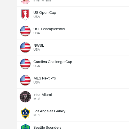
Inter Miami
US Open Cup
USA
USL Championship
USA
NWSL
USA
Carolina Challenge Cup
USA
MLS Next Pro
USA
Inter Miami
MLS
Los Angeles Galaxy
MLS
Seattle Sounders