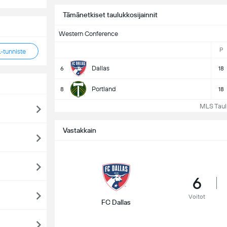
Tämänetkiset taulukkosijainnit
Western Conference
P
tunniste
Dallas
6
18
Portland
8
18
MLS Tauluk
Vastakkain
6
Voitot
FC Dallas