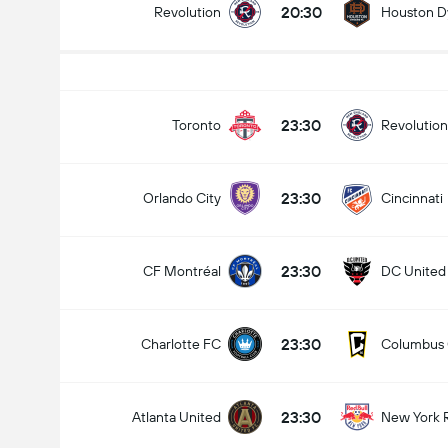
20:30
Revolution
Houston 
Ottelussa maaleja yhteensä (2.5)
23:30
Toronto
Revolution
23:30
Orlando City
Cincinnati
Alle
Yli
23:30
CF Montréal
DC United
23:30
Charlotte FC
Columbus
23:30
Atlanta United
New York 