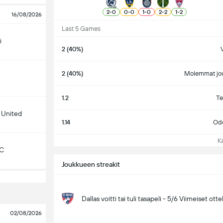
2
-
0
0
-
0
1
-
0
2
-
2
1
-
2
16/08/2026
Last 5 Games
i
2 (40%)
V
2 (40%)
Molemmat jou
1.2
Te
 United
1.14
Odo
Kat
KC
Joukkueen streakit
Dallas voitti tai tuli tasapeli - 5/6 Viimeiset otte
02/08/2026