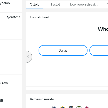
Dynamo
Ottelu
Tilastot
Joukkueen streakit
Ennustukset
15/08/2026
Who 
Dallas
 Crew
Viimeisin muoto
RB