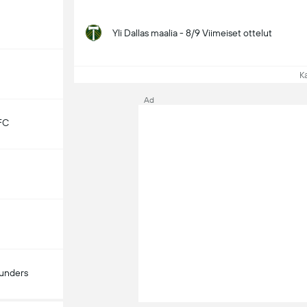
Yli Dallas maalia - 8/9 Viimeiset ottelut
Kat
Ad
FC
ounders