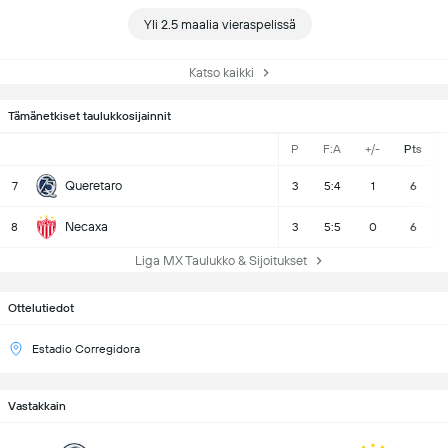
Yli 2.5 maalia vieraspelissä
Katso kaikki
Tämänetkiset taulukkosijainnit
P
F:A
+/-
Pts
Queretaro
7
3
5:4
1
6
Necaxa
8
3
5:5
0
6
Liga MX Taulukko & Sijoitukset
Ottelutiedot
Estadio Corregidora
Vastakkain