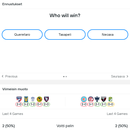
Ennustukset
Who will win?
Queretaro
Tasapeli
Necaxa
Previous
Seuraava
Viimeisin muoto
2
-
0
3
-
2
1
-
2
0
-
1
2
-
0
2
-
0
3
-
1
2
-
1
2
-
1
0
-
0
Last 4 Games
Last 4 Games
2 (50%)
Voitti pelin
2 (50%)