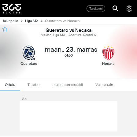
Tulokseni
Jalkapallo
Liga MX
Queretaro vs Necaxa
Queretaro vs Necaxa
Mexico, Liga MX - Apertura, Round 17
maan., 23. marras
01:00
Queretaro
Necaxa
Ottelu
Tilastot
Joukkueen streakit
Vastakkain
Ad