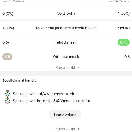
Last 3 Games
Last 4 Games
0 (0%)
Voitti pelin
1 (25%)
1 (33%)
Molemmat joukkueet tekevät maalin
2 (50%)
0.67
Tehdyt maalit
0.75
1.31
Odotetut maalit
0.6
Katso kaikki
Suosituimmat trendit
Santos hävisi - 4/4 Viimeiset ottelut
Santos hävisi kotona - 3/4 Viimeiset ottelut
Juarez voittaa
Katso kaikki