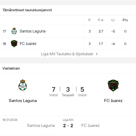
Tämänetkiset taulukkosijainnit
P
F:A
+/-
Pts
Santos Laguna
17
3
2:7
-5
0
FC Juarez
18
3
1:7
-6
0
Liga MX Taulukko & Sijoitukset
Vastakkain
7
3
5
Voitot
Tasapelit
Voitot
Santos Laguna
FC Juarez
18/01/2026
Liga MX
2 - 2
Santos Laguna
FC Juarez