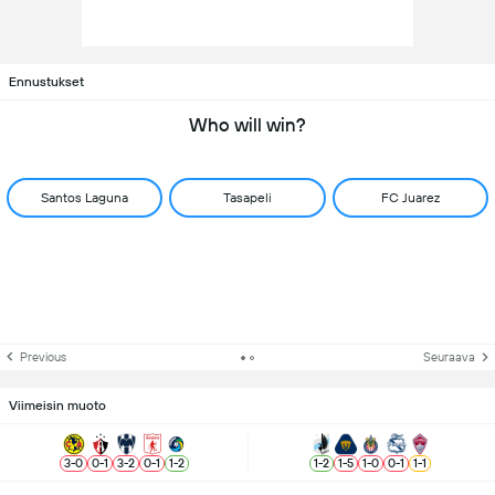
Ennustukset
Who will win?
Santos Laguna
Tasapeli
FC Juarez
Previous
Seuraava
Viimeisin muoto
3
-
0
0
-
1
3
-
2
0
-
1
1
-
2
1
-
2
1
-
5
1
-
0
0
-
1
1
-
1