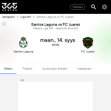
Tulokseni
Jalkapallo
Liga MX
Santos Laguna vs FC Juarez
Santos Laguna vs FC Juarez
Mexico, Liga MX - Apertura, Round 8
maan., 14. syys
00:00
Santos Laguna
FC Juarez
Ottelu
Tilastot
Joukkueen streakit
Vastakkain
Ad