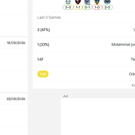
3
-
0
1
-
1
0
-
1
1
-
0
2
-
0
Last 3 Games
2 (67%)
V
18/08/2026
1 (33%)
Molemmat jou
1.67
Te
1.66
Odo
Kat
Ad
22/08/2026