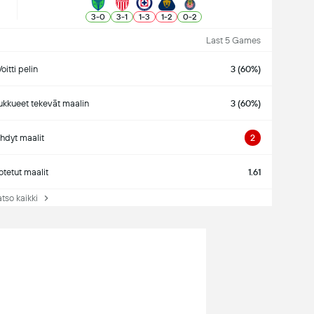
3
-
0
3
-
1
1
-
3
1
-
2
0
-
2
Last 5 Games
oitti pelin
3 (60%)
kkueet tekevät maalin
3 (60%)
hdyt maalit
2
tetut maalit
1.61
so kaikki