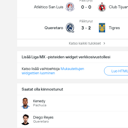
Päättynyt
0
-
0
Atlético San Luis
Club Tijua
Päättynyt
3
-
2
Queretaro
Tigres
Katso kaikki tulokset
Lisää Liga MX -pisteiden widget verkkosivustollesi
Katso lisää vaihtoehtoja
Mukautettujen
Luo HTML-
widgettien luominen
Saatat olla kiinnostunut
Kenedy
Pachuca
Diego Reyes
Queretaro