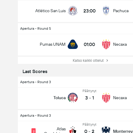
23:00
Atlético San Luis
Pachuca
Apertura - Round 5
01:00
Pumas UNAM
Necaxa
Katso kaikki ottelut
Last Scores
Apertura - Round 3
Päättynyt
3
-
1
Toluca
Necaxa
Apertura - Round 3
Päättynyt
Atlas
0
-
2
Monterrey
2