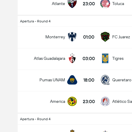
23:00
Atlante
Toluca
Apertura - Round 4
Ottelussa maaleja yhteensä (2.5)
01:00
Monterrey
FC Juarez
03:00
Atlas Guadalajara
Tigres
Alle
Yli
18:00
Pumas UNAM
Queretaro
23:00
America
Atlético Sa
Apertura - Round 4