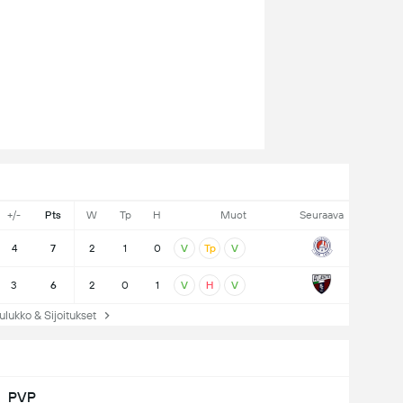
+/-
Pts
W
Tp
H
Muot
Seuraava
4
7
2
1
0
V
Tp
V
3
6
2
0
1
V
H
V
ukko & Sijoitukset
PVP