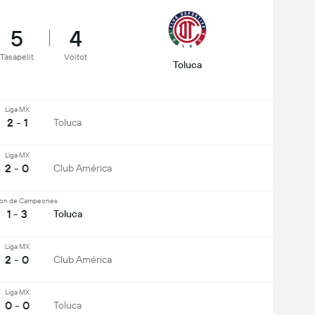
5
4
Tasapelit
Voitot
Toluca
Liga MX
2 - 1
Toluca
Liga MX
2 - 0
Club América
on de Campeones
1 - 3
Toluca
Liga MX
2 - 0
Club América
Liga MX
0 - 0
Toluca