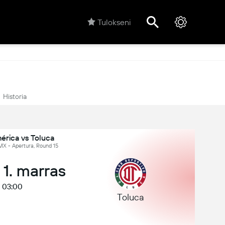
Tulokseni
Historia
érica vs Toluca
MX - Apertura, Round 15
 1. marras
03:00
Toluca