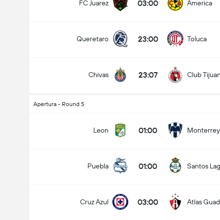
03:00
FC Juarez
America
23:00
Queretaro
Toluca
23:07
Chivas
Club Tijua
Apertura - Round 5
01:00
Leon
Monterrey
01:00
Puebla
Santos La
03:00
Cruz Azul
Atlas Guad