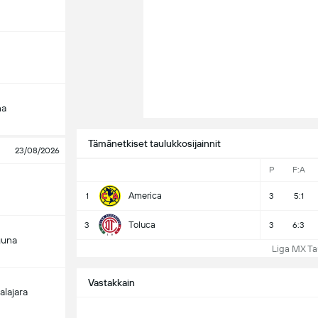
na
Tämänetkiset taulukkosijainnit
23/08/2026
P
F:A
America
1
3
5:1
Toluca
3
3
6:3
guna
Liga MX Taul
Vastakkain
alajara