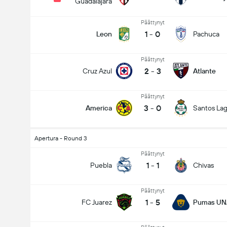
Guadalajara
Päättynyt
1
-
0
Leon
Pachuca
Päättynyt
2
-
3
Cruz Azul
Atlante
Päättynyt
3
-
0
America
Santos La
Apertura - Round 3
Päättynyt
1
-
1
Puebla
Chivas
Päättynyt
1
-
5
FC Juarez
Pumas U