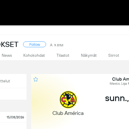
OKSET
Follow
9.81M
News
Kohokohdat
Tilastot
Näkymät
Siirrot
Club Am
ttelut
Mexico, Liga 
sunn.,
Club América
15/08/2026