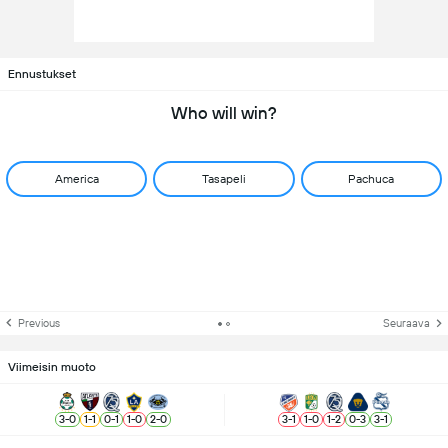
Ennustukset
Who will win?
America
Tasapeli
Pachuca
Previous
Seuraava
Viimeisin muoto
3
-
0
1
-
1
0
-
1
1
-
0
2
-
0
3
-
1
1
-
0
1
-
2
0
-
3
3
-
1