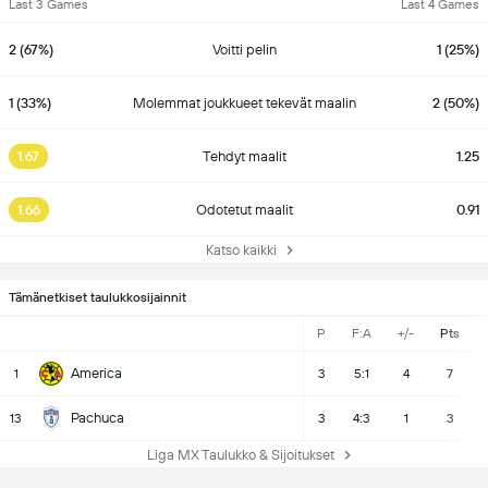
Last 3 Games
Last 4 Games
2 (67%)
Voitti pelin
1 (25%)
1 (33%)
Molemmat joukkueet tekevät maalin
2 (50%)
1.67
Tehdyt maalit
1.25
1.66
Odotetut maalit
0.91
Katso kaikki
Tämänetkiset taulukkosijainnit
P
F:A
+/-
Pts
America
1
3
5:1
4
7
Pachuca
13
3
4:3
1
3
Liga MX Taulukko & Sijoitukset