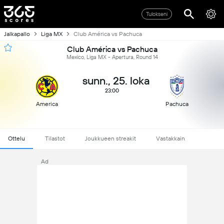
Tulokseni
Jalkapallo
Liga MX
Club América vs Pachuca
Club América vs Pachuca
Mexico, Liga MX - Apertura, Round 14
sunn., 25. loka
23:00
America
Pachuca
Ottelu
Tilastot
Joukkueen streakit
Vastakkain
Ad