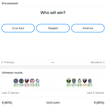
Ennustukset
Who will win?
Cruz Azul
Tasapeli
America
Previous
Seuraava
Viimeisin muoto
2
-
1
1
-
0
2
-
3
1
-
3
2
-
1
3
-
1
3
-
1
3
-
0
1
-
1
0
-
1
Last 5 Games
Last 5 Games
4 (80%)
Voitti pelin
4 (80%)