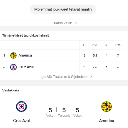
Molemmat joukkueet tekivät maalin
Katso kaikki
Tämänetkiset taulukkosijainnit
P
F:A
+/-
Pts
America
1
3
5:1
4
7
Cruz Azul
6
3
7:6
1
6
Liga MX Taulukko & Sijoitukset
Vastakkain
5
5
5
Voitot
Tasapelit
Voitot
Cruz Azul
America