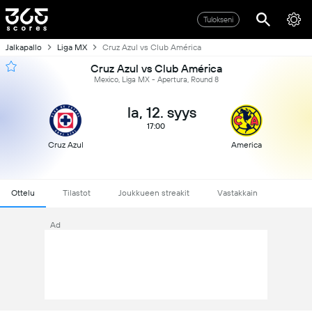
Tulokseni
Jalkapallo
Liga MX
Cruz Azul vs Club América
Cruz Azul vs Club América
Mexico, Liga MX - Apertura, Round 8
la, 12. syys
17:00
Cruz Azul
America
Ottelu
Tilastot
Joukkueen streakit
Vastakkain
Ad