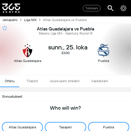
Tulokseni
Jalkapallo
Liga MX
Atlas Guadalajara vs Puebla
Atlas Guadalajara vs Puebla
Mexico, Liga MX - Apertura, Round 14
sunn., 25. loka
23:00
Atlas Guadalajara
Puebla
Ottelu
Tilastot
Joukkueen streakit
Vastakkain
Ennustukset
Who will win?
Atlas Guadalajara
Tasapeli
Puebla