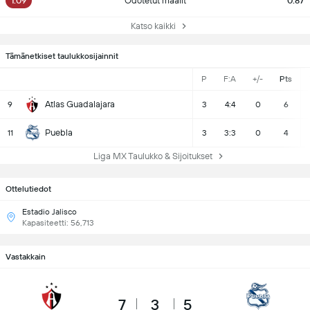
1.09
Odotetut maalit
0.87
Katso kaikki
Tämänetkiset taulukkosijainnit
P
F:A
+/-
Pts
Atlas Guadalajara
9
3
4:4
0
6
Puebla
11
3
3:3
0
4
Liga MX Taulukko & Sijoitukset
Ottelutiedot
Estadio Jalisco
Kapasiteetti: 56,713
Vastakkain
7
3
5