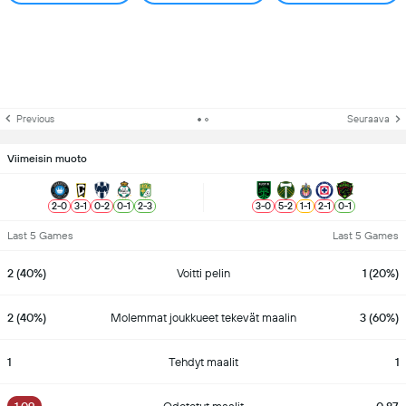
Previous
Seuraava
Viimeisin muoto
2
-
0
3
-
1
0
-
2
0
-
1
2
-
3
3
-
0
5
-
2
1
-
1
2
-
1
0
-
1
Last 5 Games
Last 5 Games
2 (40%)
Voitti pelin
1 (20%)
2 (40%)
Molemmat joukkueet tekevät maalin
3 (60%)
1
Tehdyt maalit
1