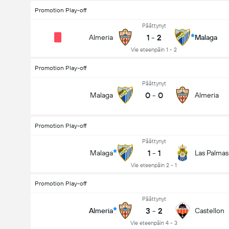
Promotion Play-off
Päättynyt
1
-
2
Almeria
Malaga
Vie eteenpäin 1 - 2
Promotion Play-off
Päättynyt
0
-
0
Malaga
Almeria
Promotion Play-off
Päättynyt
1
-
1
Malaga
Las Palmas
Vie eteenpäin 2 - 1
Promotion Play-off
Päättynyt
3
-
2
Almeria
Castellon
Vie eteenpäin 4 - 3