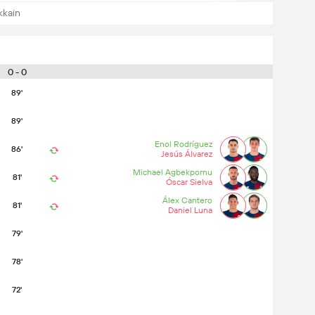
kkain
0 - 0
89'
89'
Enol Rodríguez
86'
Jesús Álvarez
Michael Agbekpornu
81'
Óscar Sielva
Álex Cantero
81'
Daniel Luna
79'
78'
72'