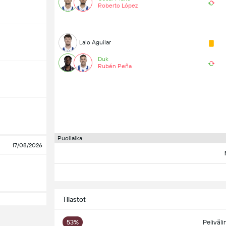
Roberto López
Lalo Aguilar
Duk
Rubén Peña
Puoliaika
17/08/2026
Tilastot
53%
Peliväli