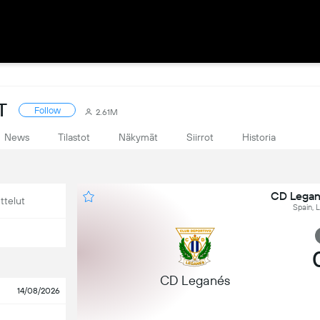
T
Follow
2.61M
News
Tilastot
Näkymät
Siirrot
Historia
CD Legan
ttelut
Spain, 
CD Leganés
14/08/2026