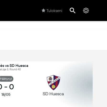
Tulokseni
és vs SD Huesca
LaLiga 2, Round 40
Päättynyt
0
-
0
SD Huesca
18/05