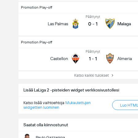
Promotion Play-off
Päättynyt
0
-
1
Las Palmas
Malaga
Promotion Play-off
Päättynyt
1
-
1
Castellon
Almeria
Katso kaikki tulokset
Lisää LaLiga 2 -pisteiden widget verkkosivustollesi
Katso lisää vaihtoehtoja
Mukautettujen
Luo HTML-
widgettien luominen
Saatat olla kiinnostunut
Paulo Gazzaniga