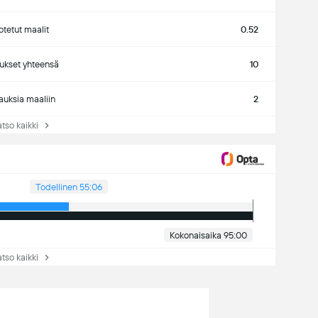
tetut maalit
0.52
ukset yhteensä
10
auksia maaliin
2
so kaikki
Todellinen 55:06
Kokonaisaika 95:00
so kaikki