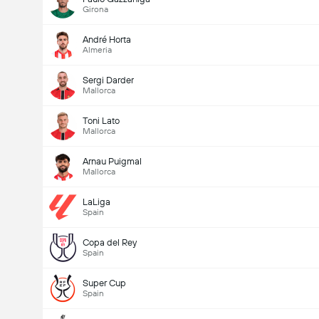
Girona
André Horta
Almeria
Sergi Darder
Mallorca
Toni Lato
Ottelussa maaleja yhteensä (2.5)
Mallorca
Arnau Puigmal
Mallorca
LaLiga
Spain
Copa del Rey
Spain
Super Cup
Spain