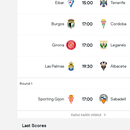
15:00
Eibar
Tenerife
17:00
Burgos
Cordoba
17:00
Girona
Leganés
19:30
Las Palmas
Albacete
Round 1
17:00
Sporting Gijon
Sabadell
Katso kaikki ottelut
Last Scores