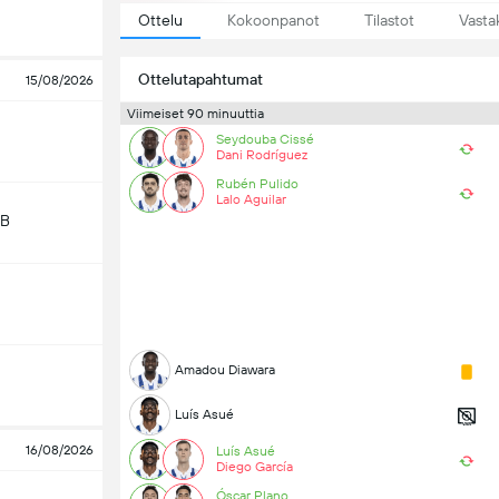
Ottelu
Kokoonpanot
Tilastot
Vasta
Ottelutapahtumat
15/08/2026
Viimeiset 90 minuuttia
Seydouba Cissé
Dani Rodríguez
Rubén Pulido
Lalo Aguilar
 B
Amadou Diawara
Luís Asué
16/08/2026
Luís Asué
Diego García
Óscar Plano