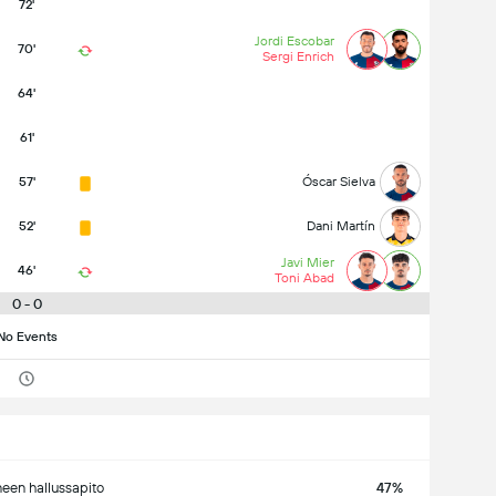
72'
Jordi Escobar
70'
Sergi Enrich
64'
61'
57'
Óscar Sielva
52'
Dani Martín
Javi Mier
46'
Toni Abad
0 - 0
No Events
neen hallussapito
47%