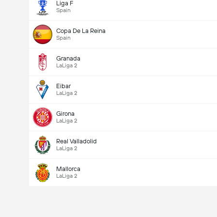
Liga F
Spain
Copa De La Reina
Spain
Granada
LaLiga 2
Eibar
LaLiga 2
Girona
LaLiga 2
Real Valladolid
LaLiga 2
Mallorca
LaLiga 2