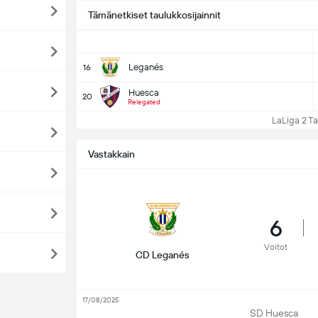
Tämänetkiset taulukkosijainnit
Leganés
16
Huesca
20
Relegated
LaLiga 2 Taul
Vastakkain
6
Voitot
CD Leganés
17/08/2025
SD Huesca