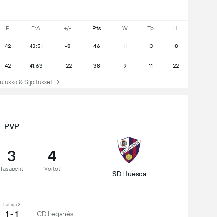
P
F:A
+/-
Pts
W
Tp
H
42
43:51
-8
46
11
13
18
42
41:63
-22
38
9
11
22
ukko & Sijoitukset
PVP
3
4
Tasapelit
Voitot
SD Huesca
LaLiga 2
1 - 1
CD Leganés