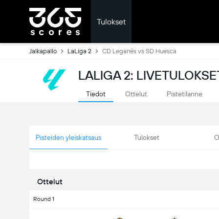
Tulokset
Jalkapallo
LaLiga 2
CD Leganés vs SD Huesca
LALIGA 2: LIVETULOKSE
Tiedot
Ottelut
Pistetilanne
Pisteiden yleiskatsaus
Tulokset
O
Ottelut
Round 1