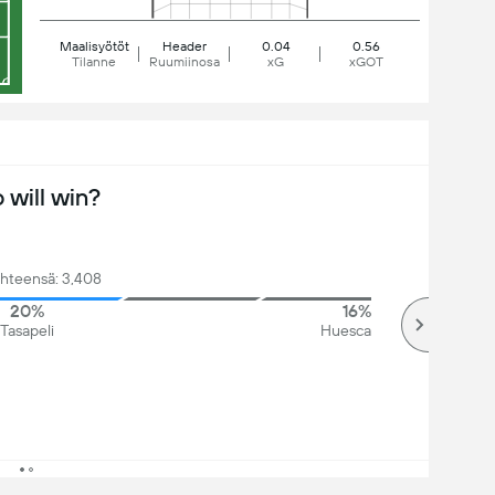
Maalisyötöt
Header
0.04
0.56
Tilanne
Ruumiinosa
xG
xGOT
will win?
yhteensä: 3,408
20%
16%
Tasapeli
Huesca