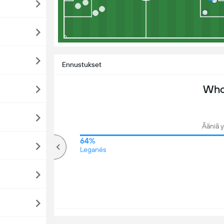
Ennustukset
Who 
Ääniä 
70%
64%
Yli
Leganés