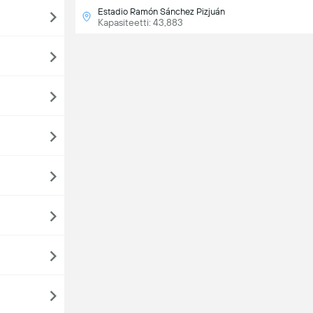
Estadio Ramón Sánchez Pizjuán
Kapasiteetti: 43,883