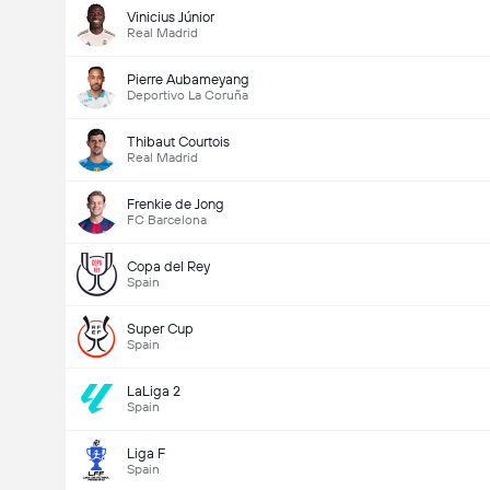
Vinicius Júnior
Real Madrid
Pierre Aubameyang
Deportivo La Coruña
Thibaut Courtois
Real Madrid
Frenkie de Jong
FC Barcelona
Copa del Rey
Spain
Super Cup
Spain
LaLiga 2
Spain
Liga F
Spain