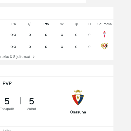
F:A
+/-
Pts
W
Tp
H
Seuraava
0:0
0
0
0
0
0
0:0
0
0
0
0
0
kko & Sijoitukset
PVP
5
5
Tasapelit
Voitot
Osasuna
LaLiga