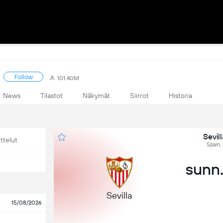
Follow
101.40M
News
Tilastot
Näkymät
Siirrot
Historia
Sevil
ttelut
Spain,
sunn.
Sevilla
15/08/2026