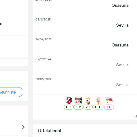
Osasuna
08/11/2025
do
Sevilla
24/04/2025
Osasuna
02/12/2024
Sevilla
28/01/2024
Sevilla
tunniste
0
-
1
1
-
2
2
-
1
0
-
0
1
-
0
Kat
Ottelutiedot