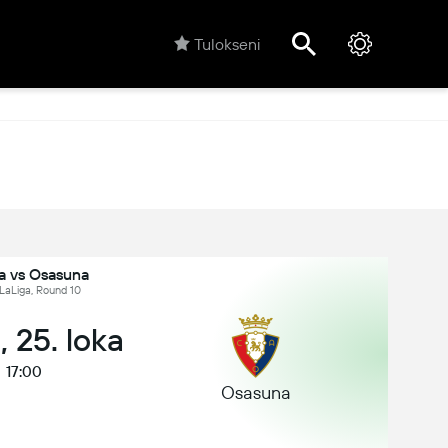
Tulokseni
la vs Osasuna
 LaLiga, Round 10
, 25. loka
17:00
Osasuna