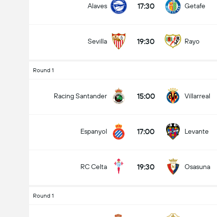
17:30
Alaves
Getafe
19:30
Sevilla
Rayo
Ottelussa maaleja yhteensä (2.5)
Round 1
15:00
Racing Santander
Villarreal
Alle
Yli
17:00
Espanyol
Levante
19:30
RC Celta
Osasuna
Round 1