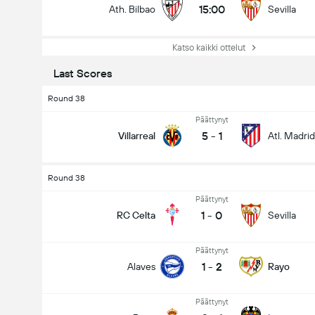
15:00
Ath. Bilbao
Sevilla
Katso kaikki ottelut
Last Scores
Round 38
Päättynyt
5
-
1
Villarreal
Atl. Madrid
Round 38
Päättynyt
1
-
0
RC Celta
Sevilla
Päättynyt
1
-
2
Alaves
Rayo
Päättynyt