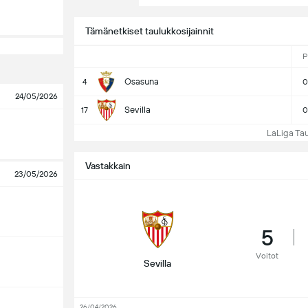
Tämänetkiset taulukkosijainnit
P
Osasuna
4
0
24/05/2026
Sevilla
17
0
LaLiga Taulu
Vastakkain
23/05/2026
5
Voitot
Sevilla
26/04/2026