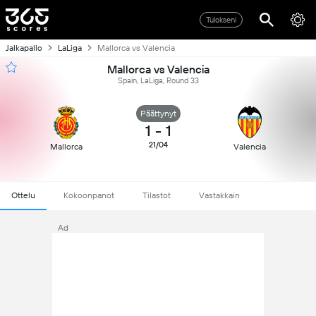
Tulokseni
Jalkapallo
LaLiga
Mallorca vs Valencia
Mallorca vs Valencia
Spain, LaLiga, Round 33
Päättynyt
1
-
1
21/04
Mallorca
Valencia
Ottelu
Kokoonpanot
Tilastot
Vastakkain
Ad