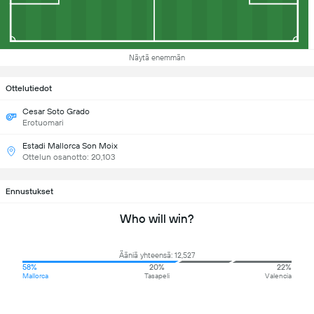
Näytä enemmän
Ottelutiedot
Cesar Soto Grado
Erotuomari
Estadi Mallorca Son Moix
Ottelun osanotto: 20,103
Ennustukset
Who will win?
Ääniä yhteensä: 12,527
58%
20%
22%
Mallorca
Tasapeli
Valencia