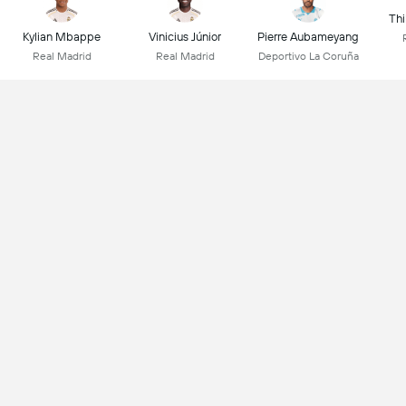
Thi
Kylian Mbappe
Vinicius Júnior
Pierre Aubameyang
Real Madrid
Real Madrid
Deportivo La Coruña