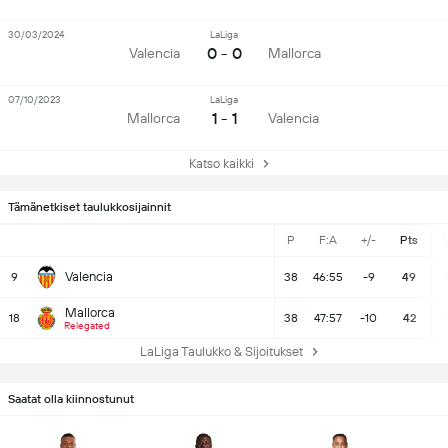
30/03/2024
LaLiga
0 - 0
Valencia
Mallorca
07/10/2023
LaLiga
1 - 1
Mallorca
Valencia
Katso kaikki
Tämänetkiset taulukkosijainnit
P
F:A
+/-
Pts
Valencia
9
38
46:55
-9
49
Mallorca
18
38
47:57
-10
42
Relegated
LaLiga Taulukko & Sijoitukset
Saatat olla kiinnostunut