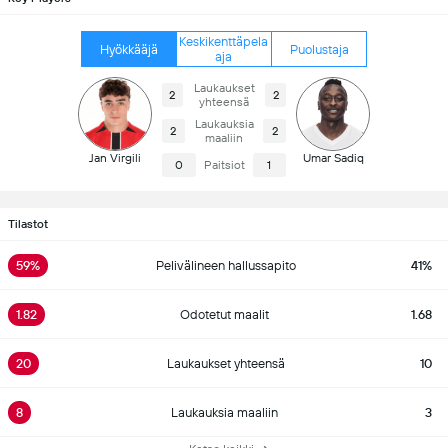
Keskikenttäpela
Hyökkääjä
Puolustaja
aja
Laukaukset
2
2
yhteensä
Laukauksia
2
2
maaliin
Jan Virgili
Umar Sadiq
0
Paitsiot
1
Tilastot
59%
Pelivälineen hallussapito
41%
1.82
Odotetut maalit
1.68
20
Laukaukset yhteensä
10
8
Laukauksia maaliin
3