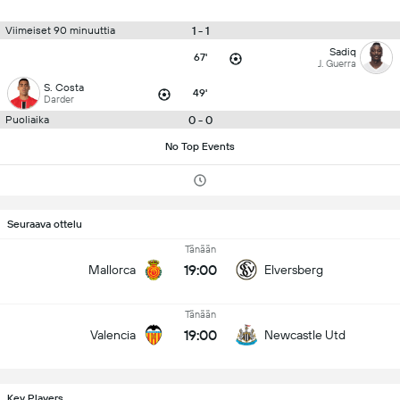
1 - 1
Viimeiset 90 minuuttia
Sadiq
67'
J. Guerra
S. Costa
49'
Darder
0 - 0
Puoliaika
No Top Events
Seuraava ottelu
Tänään
19:00
Mallorca
Elversberg
Tänään
19:00
Valencia
Newcastle Utd
Key Players