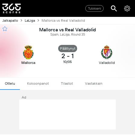
Tulokseni
Jalkapallo
LaLiga
Mallorca vs Real Valladolid
Mallorca vs Real Valladolid
Spain, LaLiga, Round 35
Päättynyt
2
-
1
10/05
Mallorca
Valladolid
Ottelu
Kokoonpanot
Tilastot
Vastakkain
Ad