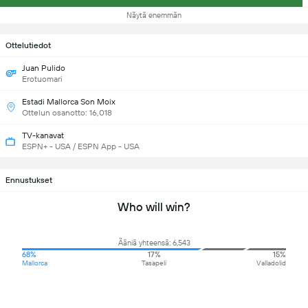
Näytä enemmän
Ottelutiedot
Juan Pulido
Erotuomari
Estadi Mallorca Son Moix
Ottelun osanotto: 16,018
TV-kanavat
ESPN+ - USA / ESPN App - USA
Ennustukset
Who will win?
Ääniä yhteensä: 6,543
68%
17%
15%
Mallorca
Tasapeli
Valladolid