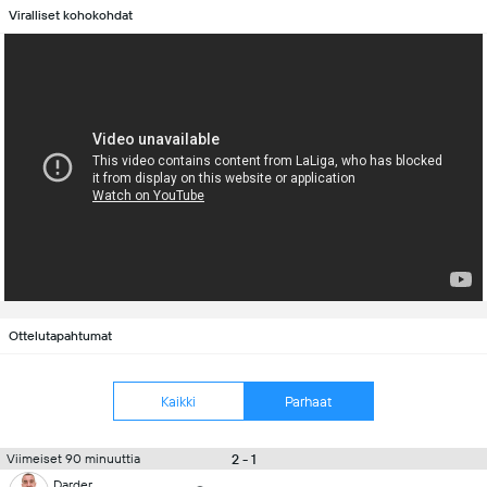
Viralliset kohokohdat
Ottelutapahtumat
Kaikki
Parhaat
2 - 1
Viimeiset 90 minuuttia
Darder