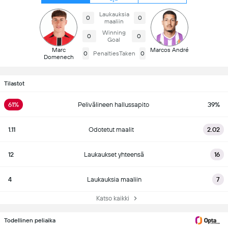
Laukauksia
0
0
maaliin
Winning
0
0
Goal
Marc
Marcos André
0
PenaltiesTaken
0
Domenech
Tilastot
61%
Pelivälineen hallussapito
39%
1.11
Odotetut maalit
2.02
12
Laukaukset yhteensä
16
4
Laukauksia maaliin
7
Katso kaikki
Todellinen peliaika