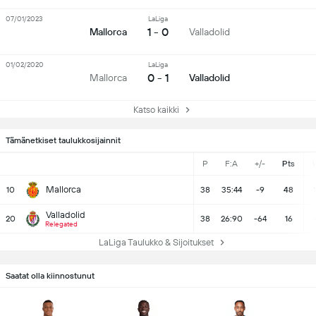
07/01/2023
LaLiga
1 - 0
Mallorca
Valladolid
01/02/2020
LaLiga
0 - 1
Mallorca
Valladolid
Katso kaikki
Tämänetkiset taulukkosijainnit
P
F:A
+/-
Pts
Mallorca
10
38
35:44
-9
48
Valladolid
20
38
26:90
-64
16
Relegated
LaLiga Taulukko & Sijoitukset
Saatat olla kiinnostunut