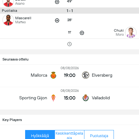
49'
Asano
1 - 1
Puoliaika
Mascarell
28'
Maffeo
Chuki
11'
Moro
Seuraava ottelu
08/08/2026
19:00
Mallorca
Elversberg
08/08/2026
15:00
Sporting Gijon
Valladolid
Key Players
Keskikenttäpela
Hyökkääjä
Puolustaja
aja