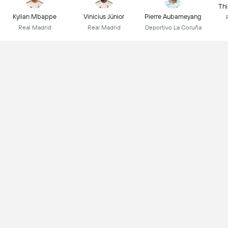
Thi
Kylian Mbappe
Vinicius Júnior
Pierre Aubameyang
Real Madrid
Real Madrid
Deportivo La Coruña