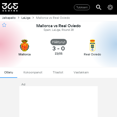
Tulokseni
Jalkapallo
LaLiga
Mallorca vs Real Oviedo
Mallorca vs Real Oviedo
Spain, LaLiga, Round 38
Päättynyt
3
-
0
23/05
Mallorca
Real Oviedo
Ottelu
Kokoonpanot
Tilastot
Vastakkain
Ad