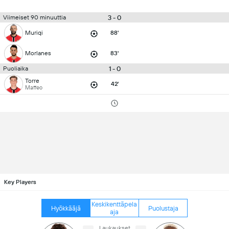
3 - 0
Viimeiset 90 minuuttia
Muriqi
88'
Morlanes
83'
1 - 0
Puoliaika
Torre
42'
Maffeo
Key Players
Keskikenttäpela
Hyökkääjä
Puolustaja
aja
Laukaukset