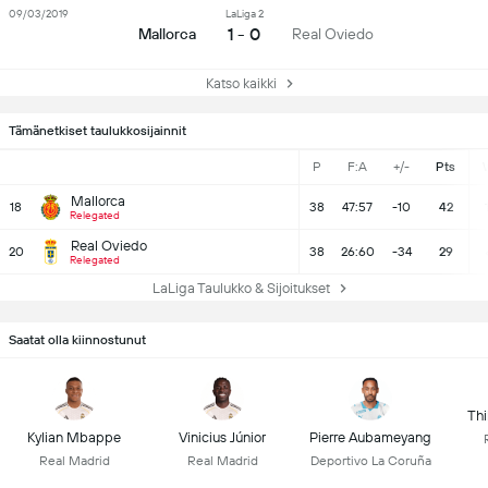
09/03/2019
LaLiga 2
1 - 0
Mallorca
Real Oviedo
Katso kaikki
Tämänetkiset taulukkosijainnit
P
F:A
+/-
Pts
Mallorca
18
38
47:57
-10
42
Relegated
Real Oviedo
20
38
26:60
-34
29
Relegated
LaLiga Taulukko & Sijoitukset
Saatat olla kiinnostunut
Thi
Kylian Mbappe
Vinicius Júnior
Pierre Aubameyang
Real Madrid
Real Madrid
Deportivo La Coruña