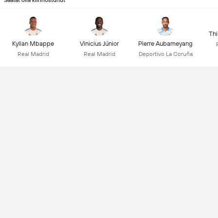
Saatat olla kiinnostunut
Thi
Kylian Mbappe
Vinicius Júnior
Pierre Aubameyang
Real Madrid
Real Madrid
Deportivo La Coruña