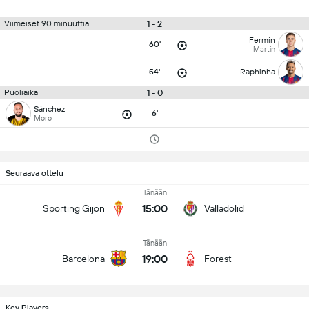
1 - 2
Viimeiset 90 minuuttia
Fermín
60'
Martín
54'
Raphinha
1 - 0
Puoliaika
Sánchez
6'
Moro
Seuraava ottelu
Tänään
15:00
Sporting Gijon
Valladolid
Tänään
19:00
Barcelona
Forest
Key Players