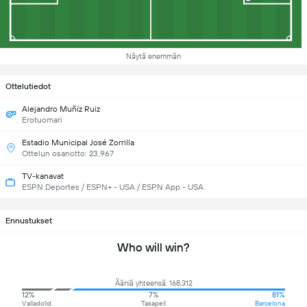
Näytä enemmän
Ottelutiedot
Alejandro Muñíz Ruiz
Erotuomari
Estadio Municipal José Zorrilla
Ottelun osanotto: 23,967
TV-kanavat
ESPN Deportes / ESPN+ - USA / ESPN App - USA
Ennustukset
Who will win?
Ääniä yhteensä: 168,312
12%
7%
81%
Valladolid
Tasapeli
Barcelona