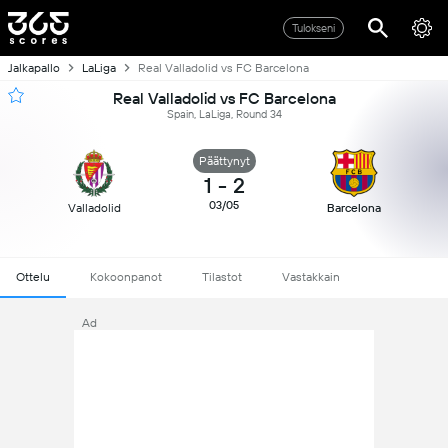
Tulokseni
Jalkapallo
LaLiga
Real Valladolid vs FC Barcelona
Real Valladolid vs FC Barcelona
Spain, LaLiga, Round 34
Päättynyt
1
-
2
03/05
Valladolid
Barcelona
Ottelu
Kokoonpanot
Tilastot
Vastakkain
Ad