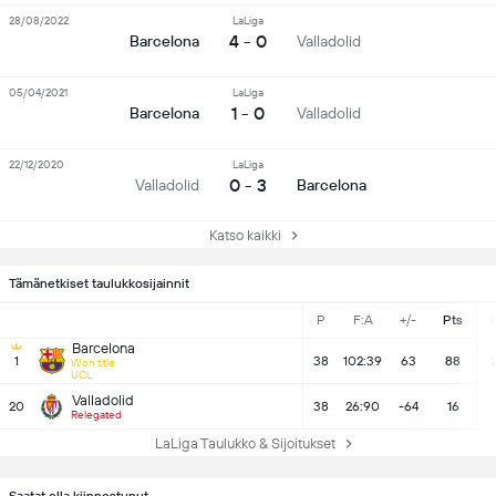
28/08/2022
LaLiga
4 - 0
Barcelona
Valladolid
05/04/2021
LaLiga
1 - 0
Barcelona
Valladolid
22/12/2020
LaLiga
0 - 3
Valladolid
Barcelona
Katso kaikki
Tämänetkiset taulukkosijainnit
P
F:A
+/-
Pts
Barcelona
1
38
102:39
63
88
Won title
UCL
Valladolid
20
38
26:90
-64
16
Relegated
LaLiga Taulukko & Sijoitukset