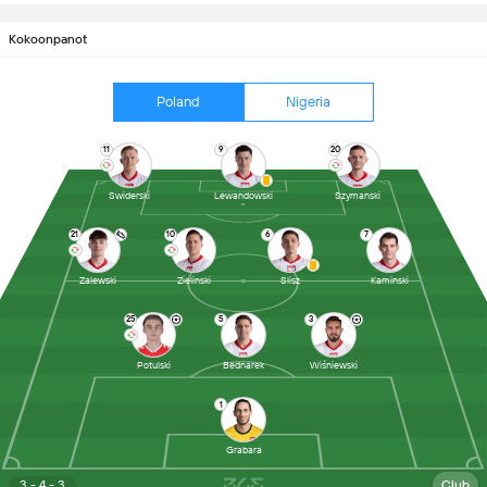
Kokoonpanot
Poland
Nigeria
11
9
20
Swiderski
Lewandowski
Szymanski
21
10
6
7
Zalewski
Zielinski
Slisz
Kaminski
25
5
3
Potulski
Bednarek
Wiśniewski
1
Grabara
3 - 4 - 3
Club