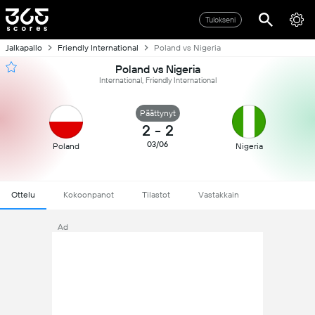
Tulokseni
Jalkapallo
Friendly International
Poland vs Nigeria
Poland vs Nigeria
International, Friendly International
Päättynyt
2
-
2
03/06
Poland
Nigeria
Ottelu
Kokoonpanot
Tilastot
Vastakkain
Ad