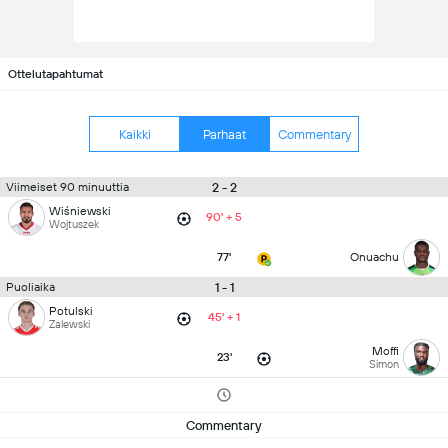
Ottelutapahtumat
Kaikki
Parhaat
Commentary
2 - 2
Viimeiset 90 minuuttia
Wiśniewski
90' + 5
Wojtuszek
77'
Onuachu
1 - 1
Puoliaika
Potulski
45' + 1
Zalewski
Moffi
23'
Simon
Commentary