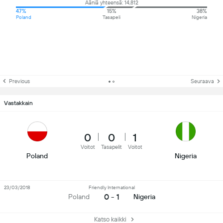
Ääniä yhteensä: 14,812
47%
15%
38%
Poland
Tasapeli
Nigeria
Previous
Seuraava
Vastakkain
0
0
1
Voitot
Tasapelit
Voitot
Poland
Nigeria
23/03/2018
Friendly International
0 - 1
Poland
Nigeria
Katso kaikki