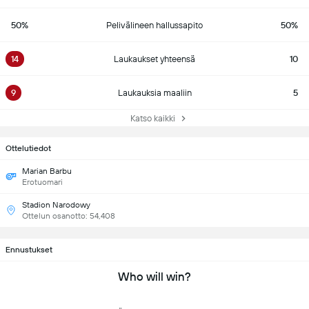
50%
Pelivälineen hallussapito
50%
14
Laukaukset yhteensä
10
9
Laukauksia maaliin
5
Katso kaikki
Ottelutiedot
Marian Barbu
Erotuomari
Stadion Narodowy
Ottelun osanotto: 54,408
Ennustukset
Who will win?