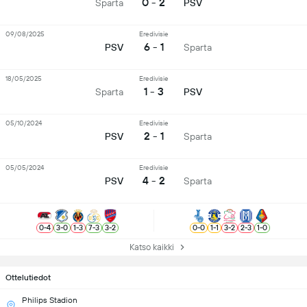
0 - 2
Sparta
PSV
09/08/2025
Eredivisie
6 - 1
PSV
Sparta
18/05/2025
Eredivisie
1 - 3
Sparta
PSV
05/10/2024
Eredivisie
2 - 1
PSV
Sparta
05/05/2024
Eredivisie
4 - 2
PSV
Sparta
0
-
4
3
-
0
1
-
3
7
-
3
3
-
2
0
-
0
1
-
1
3
-
2
2
-
3
1
-
0
Katso kaikki
Ottelutiedot
Philips Stadion