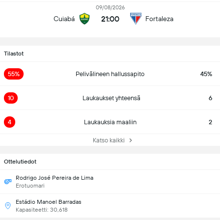
09/08/2026
21:00
Cuiabá
Fortaleza
Tilastot
55%
Pelivälineen hallussapito
45%
10
Laukaukset yhteensä
6
4
Laukauksia maaliin
2
Katso kaikki
Ottelutiedot
Rodrigo José Pereira de Lima
Erotuomari
Estádio Manoel Barradas
Kapasiteetti: 30,618