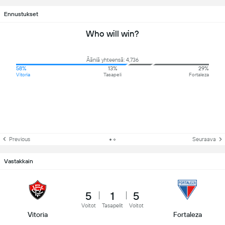
Ennustukset
Who will win?
Ääniä yhteensä: 4,736
58%
13%
29%
Vitoria
Tasapeli
Fortaleza
Previous
Seuraava
Vastakkain
5
1
5
Voitot
Tasapelit
Voitot
Vitoria
Fortaleza