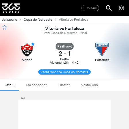
Tulokseni
Jalkapallo
Copa do Nordeste
Vitoria vs Fortaleza
Vitoria vs Fortaleza
Brazil, Copa do Nordeste - Final
Päättynyt
2
-
1
06/06
Vitoria
Fortaleza
Vie eteenpäin
4 - 2
Vitoria won the Copa do Nordeste
Ottelu
Kokoonpanot
Tilastot
Vastakkain
Ad