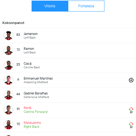
Vitoria
Fortaleza
Kokoonpanot
Jamerson
83
Left Back
Ramon
13
Left Back
Cacá
25
Centre Back
Emmanuel Martínez
6
Attacking Midfield
Gabriel Baralhas
44
Defensive Midfield
Renê
91
Centre Forward
83'
Mateusinho
10
Right Back
83'