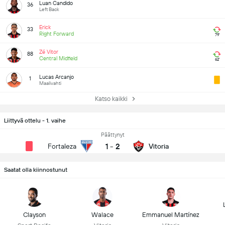
Luan Candido
36
Left Back
Erick
33
Right Forward
79'
Zé Vitor
88
Central Midfield
62'
Lucas Arcanjo
1
Maalivahti
Katso kaikki
Liittyvä ottelu - 1. vaihe
Päättynyt
1
-
2
Fortaleza
Vitoria
Saatat olla kiinnostunut
Clayson
Walace
Emmanuel Martínez