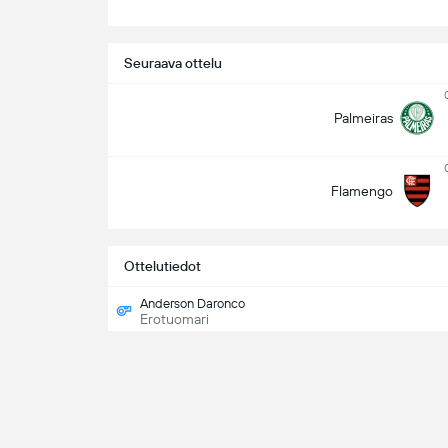
Seuraava ottelu
Palmeiras
Flamengo
Ottelutiedot
Anderson Daronco
Erotuomari
Liittyvä ottelu - 1. vaihe
Flamengo