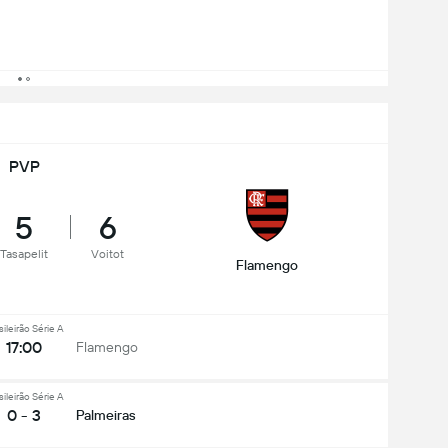
PVP
5
6
Tasapelit
Voitot
Flamengo
sileirão Série A
17:00
Flamengo
sileirão Série A
0 - 3
Palmeiras