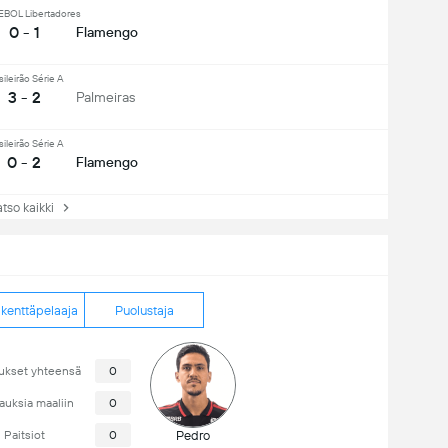
OL Libertadores
0 - 1
Flamengo
sileirão Série A
3 - 2
Palmeiras
sileirão Série A
0 - 2
Flamengo
so kaikki
ikenttäpelaaja
Puolustaja
ukset yhteensä
0
auksia maaliin
0
Paitsiot
0
Pedro