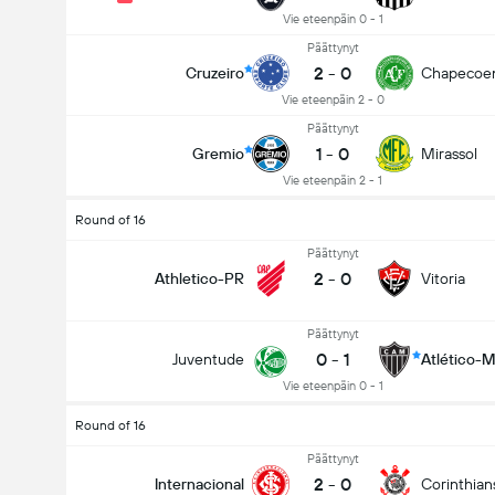
Vie eteenpäin 0 - 1
Päättynyt
2
-
0
Cruzeiro
Chapecoe
Vie eteenpäin 2 - 0
Päättynyt
1
-
0
Gremio
Mirassol
Vie eteenpäin 2 - 1
Round of 16
Päättynyt
2
-
0
Athletico-PR
Vitoria
Päättynyt
0
-
1
Juventude
Atlético-
Vie eteenpäin 0 - 1
Round of 16
Päättynyt
2
-
0
Internacional
Corinthian