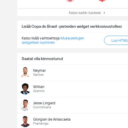
Katso kaikki tulokset
Lisää Copa do Brasil -pisteiden widget verkkosivustollesi
Katso lisää vaihtoehtoja
Mukautettujen
Luo HTML-
widgettien luominen
Saatat olla kiinnostunut
Neymar
Santos
Ottelussa maaleja yhteensä (2.5)
Willian
Gremio
Ääniä yhteensä: 2,939
Jesse Lingard
Corinthians
Giorgian de Arrascaeta
Flamengo