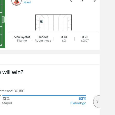
7'
Maali
Maalisyötöt
Header
0.43
0.98
Tilanne
Ruumiinosa
xG
xGOT
will win?
hteensä: 30,150
13%
53%
Tasapeli
Flamengo