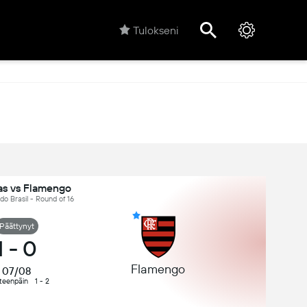
Tulokseni
as vs Flamengo
 do Brasil - Round of 16
Päättynyt
1
-
0
Flamengo
07/08
teenpäin
1 - 2