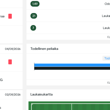
1.49
Odo
21
Lauka
nse
7
Lauk
Kat
Todellinen peliaika
04/08/2026
Tod
MG
Kat
Laukaisukartta
02/08/2026
s