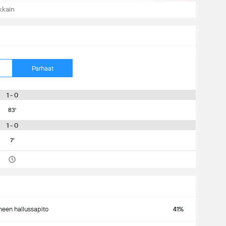
kkain
Parhaat
1 - 0
83'
1 - 0
7'
ineen hallussapito
41%