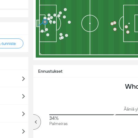
tunniste
Ennustukset
Who 
Ääniä y
71%
34%
Yli
Palmeiras