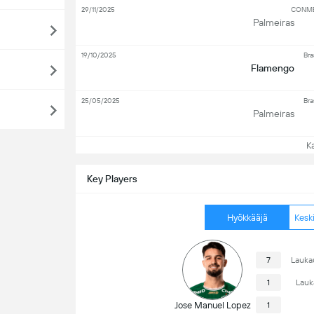
29/11/2025
CONMEB
Palmeiras
19/10/2025
Bra
Flamengo
25/05/2025
Bra
Palmeiras
Kat
Key Players
Hyökkääjä
Kesk
7
Lauka
1
Lauk
Jose Manuel Lopez
1