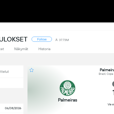
TULOKSET
Follow
37.73M
ket
Näkymät
Historia
Palmeir
ttelut
Brazil, Copa
Palmeiras
Vie e
06/08/2026