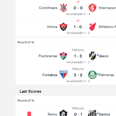
12
0
-
0
Corinthians
Internacio
Vie eteenpäin 0 - 2
12
1
-
0
Vitoria
Athletico-
Vie eteenpäin 1 - 2
Round of 16
Päättynyt
1
-
3
Fluminense
Vasco
Vie eteenpäin 1 - 3
Päättynyt
3
-
2
Fortaleza
Palmeiras
Vie eteenpäin 3 - 5
Last Scores
Round of 16
Päättynyt
0
-
1
Remo
Santos