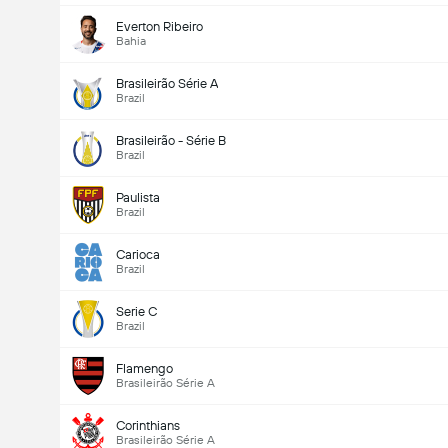
Everton Ribeiro
Bahia
Brasileirão Série A
Brazil
Brasileirão - Série B
Brazil
Paulista
Brazil
Carioca
Brazil
Serie C
Brazil
Flamengo
Brasileirão Série A
Corinthians
Brasileirão Série A