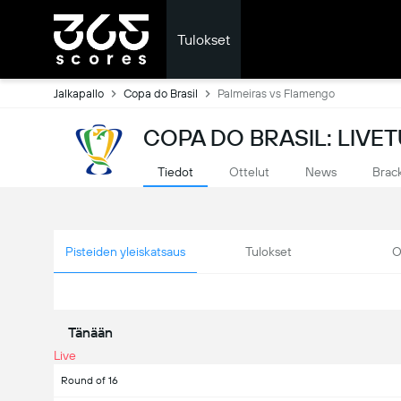
Tulokset
Jalkapallo
Copa do Brasil
Palmeiras vs Flamengo
COPA DO BRASIL: LIVE
Tiedot
Ottelut
News
Brac
Pisteiden yleiskatsaus
Tulokset
O
Tänään
Live
Round of 16