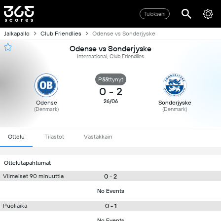
Tulokseni
Jalkapallo
Club Friendlies
Odense vs Sonderjyske
Odense vs Sonderjyske
International, Club Friendlies
Päättynyt
0
-
2
26/06
Odense
Sonderjyske
(Denmark)
(Denmark)
Ottelu
Tilastot
Vastakkain
Ottelutapahtumat
0 - 2
Viimeiset 90 minuuttia
No Events
0 - 1
Puoliaika
No Events