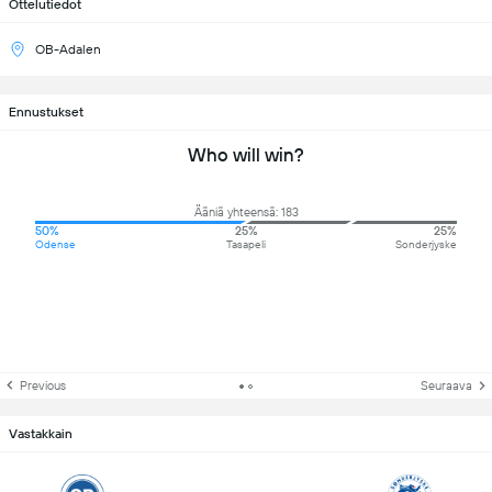
Ottelutiedot
OB-Adalen
Ennustukset
Who will win?
Ääniä yhteensä: 183
50%
25%
25%
Odense
Tasapeli
Sonderjyske
Previous
Seuraava
Vastakkain