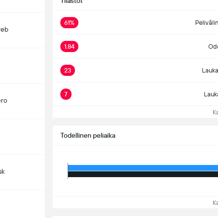
Tilastot
61%
Peliväli
reb
1.84
Odo
23
Lauka
7
Lauk
ero
Kat
Todellinen peliaika
sk
Kat