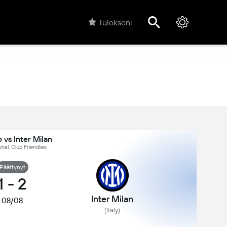
Tulokseni
vs Inter Milan
onal, Club Friendlies
Päättynyt
1
-
2
Inter Milan
08/08
(Italy)