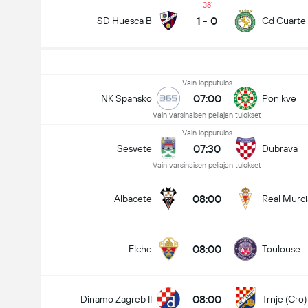
38
1
-
0
SD Huesca B
Cd Cuarte 
Vain lopputulos
07:00
NK Spansko
Ponikve
Vain varsinaisen peliajan tulokset
Vain lopputulos
07:30
Sesvete
Dubrava
Vain varsinaisen peliajan tulokset
08:00
Albacete
Real Murci
08:00
Elche
Toulouse
08:00
Dinamo Zagreb II
Trnje (Cro)