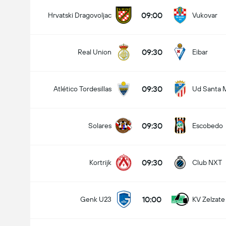
09:00
Hrvatski Dragovoljac
Vukovar
09:30
Real Union
Eibar
09:30
Atlético Tordesillas
Ud Santa 
09:30
Solares
Escobedo
09:30
Kortrijk
Club NXT
10:00
Genk U23
KV Zelzate