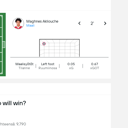
Maghnes Akliouche
2'
Maali
Maalisyötöt
Left foot
0.05
0.67
Tilanne
Ruumiinosa
xG
xGOT
will win?
yhteensä: 9,790