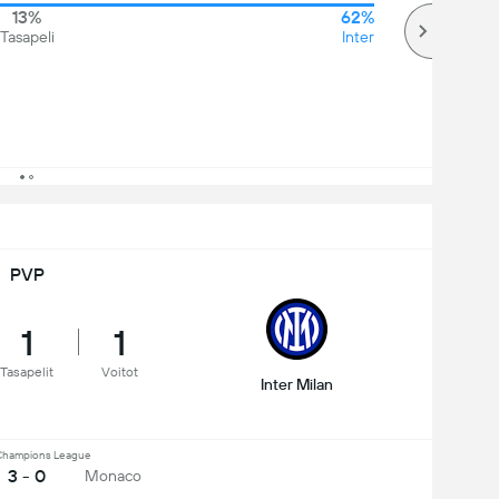
13%
62%
Tasapeli
Inter
PVP
1
1
Tasapelit
Voitot
Inter Milan
hampions League
3 - 0
Monaco