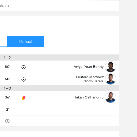
kkain
Parhaat
1 - 2
80'
Ange-Yoan Bonny
Lautaro Martinez
60'
Nicolo Barella
1 - 0
36'
Hakan Calhanoglu
2'