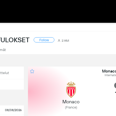
ETULOKSET
Follow
2.14M
mät
Monaco 
ttelut
Internati
Monaco
(France)
08/08/2026