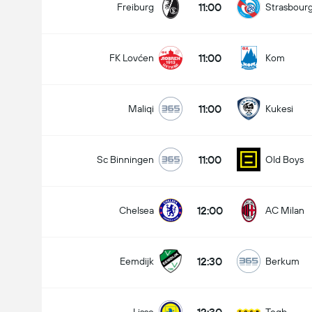
11:00
Freiburg
Strasbour
11:00
FK Lovćen
Kom
11:00
Maliqi
Kukesi
11:00
Sc Binningen
Old Boys
12:00
Chelsea
AC Milan
12:30
Eemdijk
Berkum