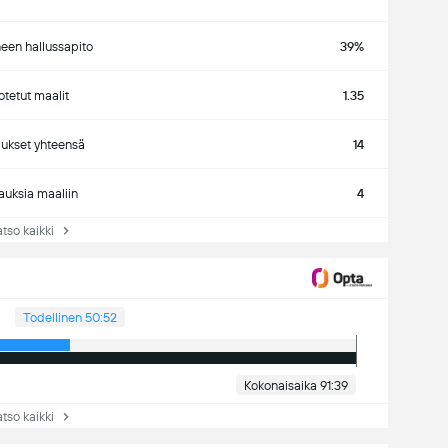
neen hallussapito
39%
tetut maalit
1.35
ukset yhteensä
14
auksia maaliin
4
so kaikki
Todellinen 50:52
Kokonaisaika 91:39
so kaikki