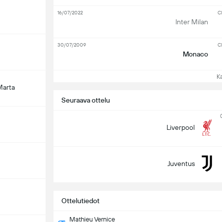
16/07/2022
Cl
Inter Milan
30/07/2009
Cl
Monaco
Kat
Marta
Seuraava ottelu
Liverpool
Juventus
Ottelutiedot
Mathieu Vernice