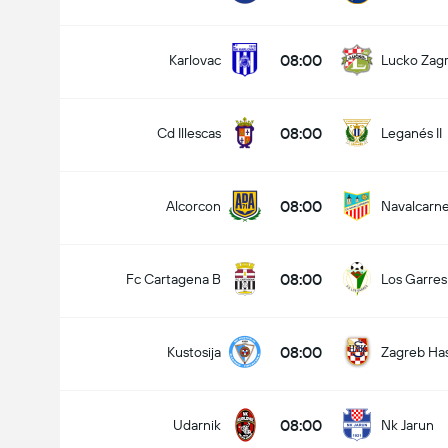
08:00
Karlovac
Lucko Zag
08:00
Cd Illescas
Leganés II
08:00
Alcorcon
Navalcarn
08:00
Fc Cartagena B
Los Garres
08:00
Kustosija
Zagreb Ha
08:00
Udarnik
Nk Jarun