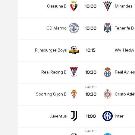
10:00
Osasuna B
Mirandes
10:00
CD Marino
Tenerife B
10:15
Rijnsburgse Boys
Wv-Hedw
10:30
Real Racing B
Real Aviles
Peruttu
10:30
Sporting Gijon B
Cristo Atlé
11:00
Juventus
Inter
Peruttu