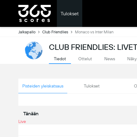
Tulokset
Jalkapallo
Club Friendlies
Monaco vs Inter Milan
CLUB FRIENDLIES: LIV
Tiedot
Ottelut
News
Näky
Pisteiden yleiskatsaus
Tulokset
O
Tänään
Live