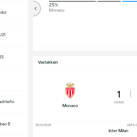
78%
25%
Yli
Monaco
edor
U21
23
Vastakkain
1
adrileño
Voitot
Monaco
lbao B
29/01/2025
UEFA C
Inter Milan