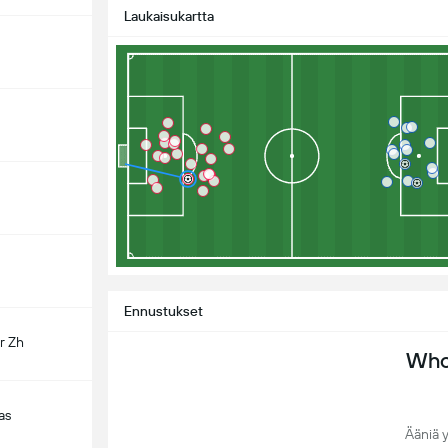
Laukaisukartta
Ennustukset
r Zh
Who 
as
Ääniä 