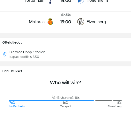
14:00
Tottenham
Hoffenheim
Tänään
19:00
Mallorca
Elversberg
Ottelutiedot
Dietmar-Hopp-Stadion
Kapasiteetti: 6,350
Ennustukset
Who will win?
Ääniä yhteensä: 186
76%
16%
8%
Hoffenheim
Tasapeli
Elversberg