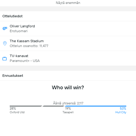
Näytä enemmän
Ottelutiedot
Oliver Langford
Erotuomari
The Kassam Stadium
Ottelun osanotto: 11,477
TV-kanavat
Paramount+ - USA
Ennustukset
Who will win?
Ääniä yhteensä: 2,117
28%
19%
53%
Oxford Utd
Tasapeli
Hull City