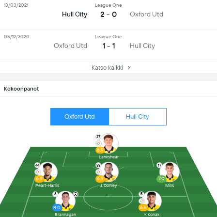
13/03/2021
League One
2 - 0
Hull City
Oxford Utd
05/12/2020
League One
1 - 1
Oxford Utd
Hull City
Katso kaikki
Kokoonpanot
Oxford Utd
Hull City
27
6.9
Lankshear
44
33
17
6.9
6.9
7.0
Peart-Harris
J. Donley
Mills
8
5
8.0
6.5
Brannagan
Y. Konak