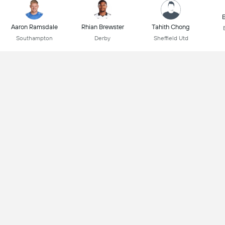
B
Aaron Ramsdale
Rhian Brewster
Tahith Chong
Southampton
Derby
Sheffield Utd