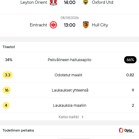
14:00
Leyton Orient
Oxford Utd
08/08/2026
13:00
Eintracht
Hull City
Tilastot
34%
Pelivälineen hallussapito
66%
3.3
Odotetut maalit
0.82
16
Laukaukset yhteensä
9
4
Laukauksia maaliin
2
Katso kaikki
Todellinen peliaika