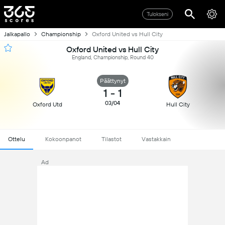
Tulokseni
Jalkapallo
Championship
Oxford United vs Hull City
Oxford United vs Hull City
England, Championship, Round 40
Päättynyt
1
-
1
03/04
Oxford Utd
Hull City
Ottelu
Kokoonpanot
Tilastot
Vastakkain
Ad