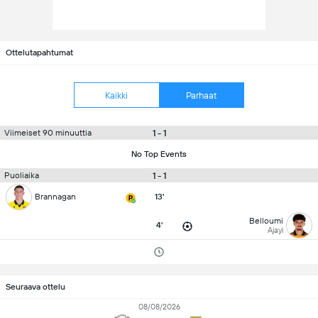
Ottelutapahtumat
Kaikki
Parhaat
1 - 1
Viimeiset 90 minuuttia
No Top Events
1 - 1
Puoliaika
Brannagan
13'
Belloumi
4'
Ajayi
Seuraava ottelu
08/08/2026