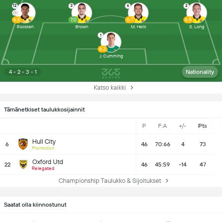
12
3
6
2
6.5
7.0
6.7
6.8
Roosken
Brown
M. Helik
S. Long
1
6.3
J. Cumming
4 - 2 - 3 - 1
Nationality
Katso kaikki
Tämänetkiset taulukkosijainnit
P
F:A
+/-
Pts
Hull City
6
46
70:66
4
73
Promotion
Oxford Utd
22
46
45:59
-14
47
Relegated
Championship Taulukko & Sijoitukset
Saatat olla kiinnostunut