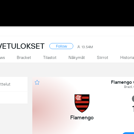
IVETULOKSET
Follow
13.54M
ws
Bracket
Tilastot
Näkymät
Siirrot
Histori
Flamengo 
ttelut
Brazil
Flamengo