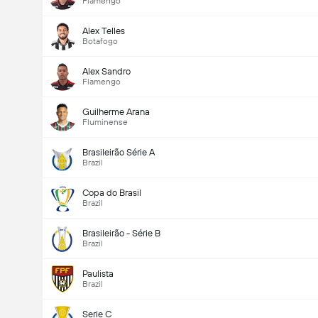
Flamengo
Alex Telles
Botafogo
Alex Sandro
Flamengo
Guilherme Arana
Fluminense
Brasileirão Série A
Brazil
Ottelussa maaleja yhteensä (2.5)
Copa do Brasil
Brazil
Brasileirão - Série B
Ääniä yhteensä: 2,300
Brazil
Paulista
Brazil
Serie C