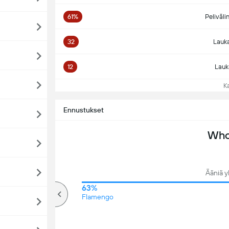
61%
Peliväli
32
Lauka
12
Lauk
Kat
Ennustukset
Who 
Ääniä y
70%
63%
Yli
Flamengo