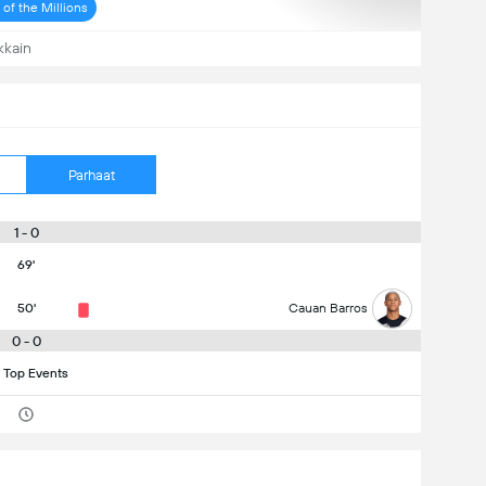
of the Millions
kkain
Parhaat
1 - 0
69'
50'
Cauan Barros
0 - 0
 Top Events