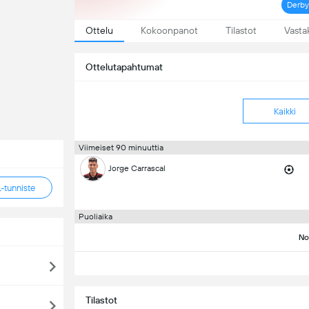
Derby 
Ottelu
Kokoonpanot
Tilastot
Vasta
Ottelutapahtumat
Kaikki
Viimeiset 90 minuuttia
Jorge Carrascal
tunniste
Puoliaika
No
Tilastot