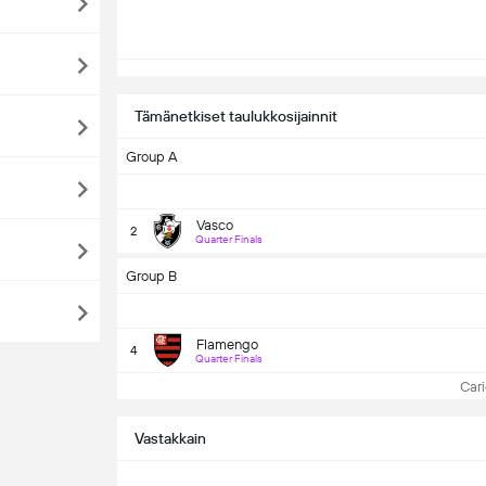
Tämänetkiset taulukkosijainnit
Group A
Vasco
2
Quarter Finals
Group B
Flamengo
4
Quarter Finals
Cario
Vastakkain