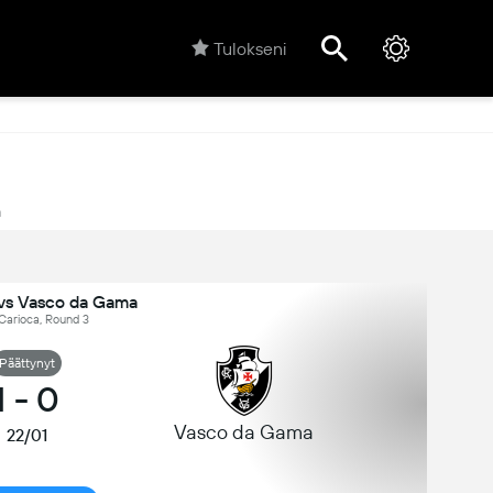
Tulokseni
a
vs Vasco da Gama
, Carioca, Round 3
Päättynyt
1
-
0
Vasco da Gama
22/01