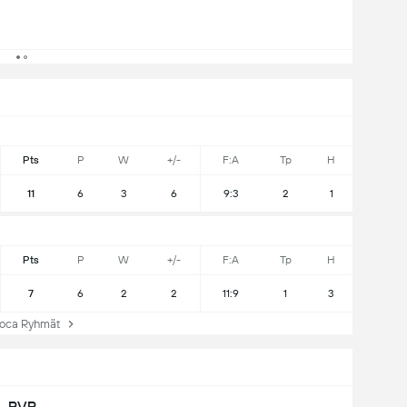
Pts
P
W
+/-
F:A
Tp
H
11
6
3
6
9:3
2
1
Pts
P
W
+/-
F:A
Tp
H
7
6
2
2
11:9
1
3
ca Ryhmät
PVP