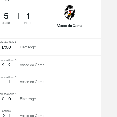
5
1
Tasapelit
Voitot
Vasco da Gama
sileirão Série A
17:00
Flamengo
sileirão Série A
2 - 2
Vasco da Gama
sileirão Série A
1 - 1
Vasco da Gama
sileirão Série A
0 - 0
Flamengo
Carioca
2 - 1
Vasco da Gama