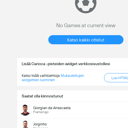
No Games at current view
Katso kaikki ottelut
Lisää Carioca -pisteiden widget verkkosivustollesi
Katso lisää vaihtoehtoja
Mukautettujen
Luo HTML-
widgettien luominen
Saatat olla kiinnostunut
Giorgian de Arrascaeta
Flamengo
Jorginho