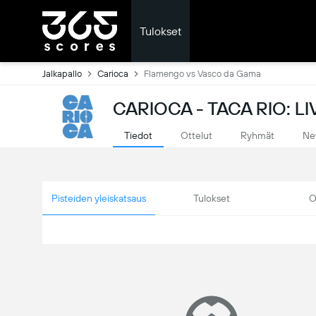
Tulokset
Jalkapallo
Carioca
Flamengo vs Vasco da Gama
CARIOCA - TACA RIO: L
Tiedot
Ottelut
Ryhmät
Ne
Pisteiden yleiskatsaus
Tulokset
O