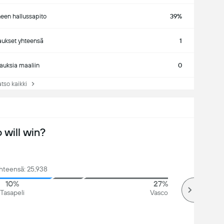
neen hallussapito
39%
ukset yhteensä
1
auksia maaliin
0
so kaikki
will win?
hteensä: 25,938
10%
27%
Tasapeli
Vasco