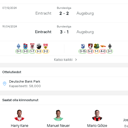
07/12/2024
Bundesliga
2 - 2
Eintracht
Augsburg
19/04/2024
Bundesliga
3 - 1
Eintracht
Augsburg
0
-
1
3
-
0
1
-
7
3
-
3
2
-
2
0
-
15
5
-
2
1
-
1
4
-
0
3
-
1
Katso kaikki
Ottelutiedot
Deutsche Bank Park
Kapasiteetti: 58,000
Saatat olla kiinnostunut
Jo
Harry Kane
Manuel Neuer
Mario Götze
Ba