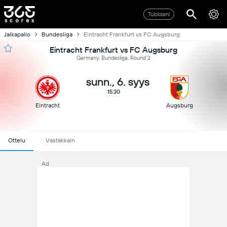
Tulokseni
Jalkapallo
Bundesliga
Eintracht Frankfurt vs FC Augsburg
Eintracht Frankfurt vs FC Augsburg
Germany, Bundesliga, Round 2
sunn., 6. syys
15:30
Eintracht
Augsburg
Ottelu
Vastakkain
Ad