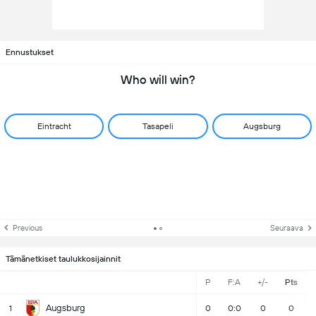
Ennustukset
Who will win?
Eintracht
Tasapeli
Augsburg
Previous
Seuraava
Tämänetkiset taulukkosijainnit
P
F:A
+/-
Pts
Augsburg
1
0
0:0
0
0