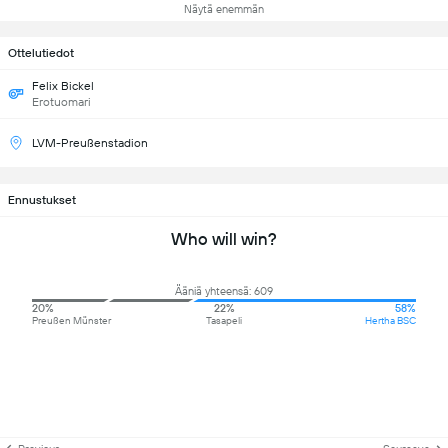
Näytä enemmän
Ottelutiedot
Felix Bickel
Erotuomari
LVM-Preußenstadion
Ennustukset
Who will win?
Ääniä yhteensä: 609
20%
22%
58%
Preußen Münster
Tasapeli
Hertha BSC