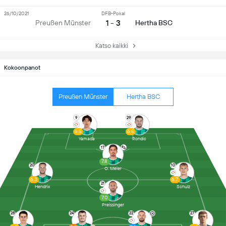
26/10/2021
DFB-Pokal
1 - 3
Preußen Münster
Hertha BSC
Katso kaikki
Kokoonpanot
Preußen Münster
Hertha BSC
9
29
6.5
6.5
Yamada
Rondic
17
7.8
20
10
O. Meier
6.3
6.7
21
Hendrix
Schulz
7.0
Preissinger
28
24
22
27