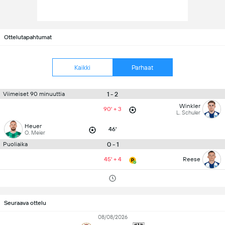
Ottelutapahtumat
Kaikki
Parhaat
1 - 2
Viimeiset 90 minuuttia
Winkler
90' + 3
L. Schuler
Heuer
46'
O. Meier
0 - 1
Puoliaika
45' + 4
Reese
Seuraava ottelu
08/08/2026