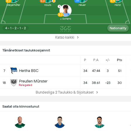
6.7
5.3
7.9
6.4
Meyerhöfer
Koulis
Heuer
Horst
1
6.3
J. Schenk
4 - 1 - 2 - 1 - 2
Nationality
Katso kaikki
Tämänetkiset taulukkosijainnit
P
F:A
+/-
Pts
Hertha BSC
7
34
47:44
3
51
Preußen Münster
18
34
38:61
-23
30
Relegated
Bundesliga 2 Taulukko & Sijoitukset
Saatat olla kiinnostunut