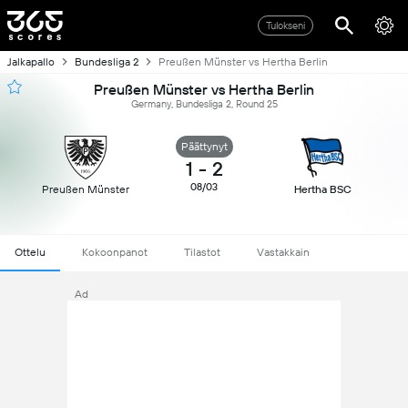
Tulokseni
Jalkapallo
Bundesliga 2
Preußen Münster vs Hertha Berlin
Preußen Münster vs Hertha Berlin
Germany, Bundesliga 2, Round 25
Päättynyt
1
-
2
08/03
Preußen Münster
Hertha BSC
Ottelu
Kokoonpanot
Tilastot
Vastakkain
Ad