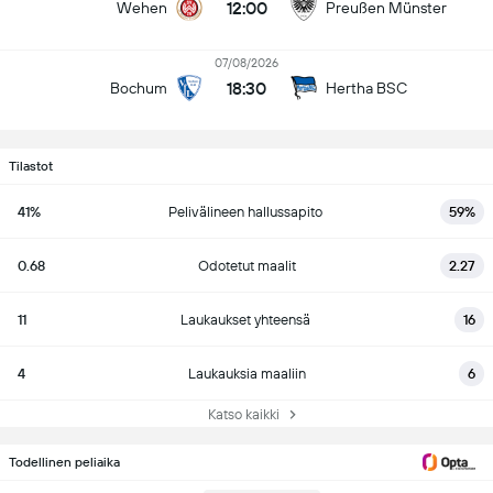
12:00
Wehen
Preußen Münster
07/08/2026
18:30
Bochum
Hertha BSC
Tilastot
41%
Pelivälineen hallussapito
59%
0.68
Odotetut maalit
2.27
11
Laukaukset yhteensä
16
4
Laukauksia maaliin
6
Katso kaikki
Todellinen peliaika