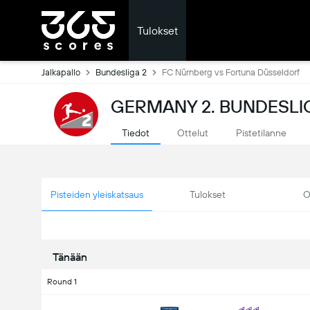
Tulokset
Jalkapallo
Bundesliga 2
FC Nürnberg vs Fortuna Düsseldorf
GERMANY 2. BUNDESLI
Tiedot
Ottelut
Pistetilanne
Pisteiden yleiskatsaus
Tulokset
O
Tänään
Round 1