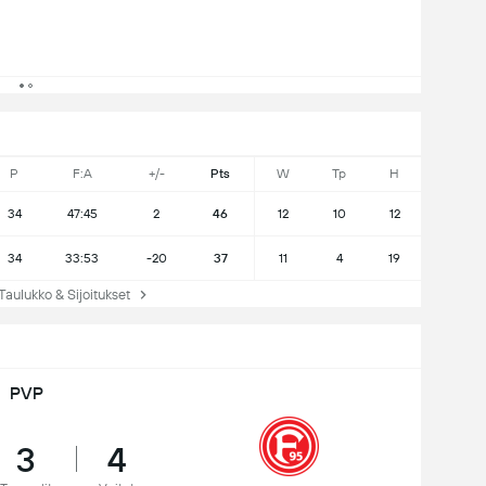
P
F:A
+/-
Pts
W
Tp
H
34
47:45
2
46
12
10
12
34
33:53
-20
37
11
4
19
ulukko & Sijoitukset
PVP
3
4