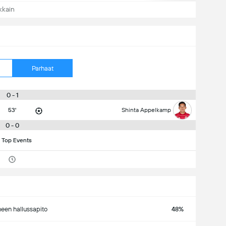
kkain
Parhaat
0 - 1
53'
Shinta Appelkamp
0 - 0
 Top Events
neen hallussapito
48%