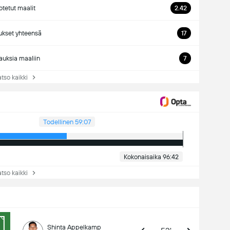
tetut maalit
2.42
ukset yhteensä
17
auksia maaliin
7
so kaikki
Todellinen 59:07
Kokonaisaika 96:42
so kaikki
Shinta Appelkamp