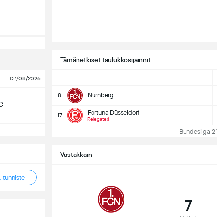
Tämänetkiset taulukkosijainnit
07/08/2026
Nurnberg
8
C
Fortuna Düsseldorf
17
Relegated
Bundesliga 2 Ta
Vastakkain
tunniste
7