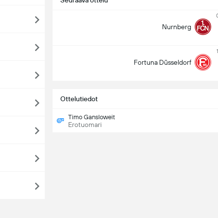
Seuraava ottelu
Nurnberg
Fortuna Düsseldorf
Ottelutiedot
Timo Gansloweit
Erotuomari