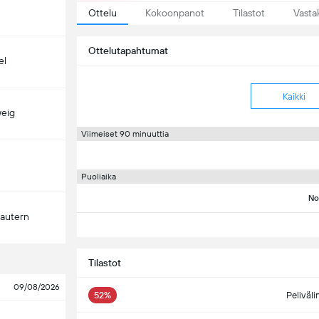
Ottelu
Kokoonpanot
Tilastot
Vasta
Ottelutapahtumat
el
Kaikki
eig
Viimeiset 90 minuuttia
Puoliaika
No
lautern
Tilastot
09/08/2026
52%
Peliväli