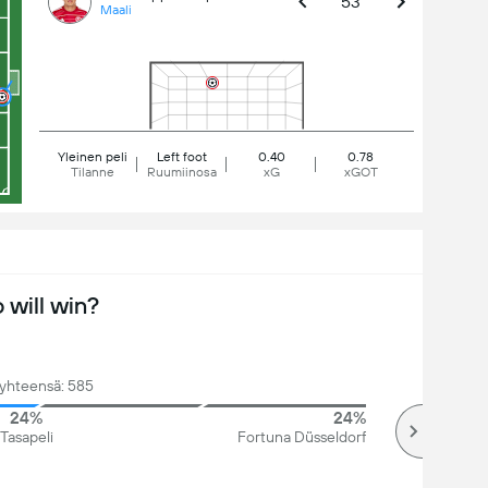
53'
Maali
Yleinen peli
Left foot
0.40
0.78
Tilanne
Ruumiinosa
xG
xGOT
will win?
 yhteensä: 585
24%
24%
Tasapeli
Fortuna Düsseldorf