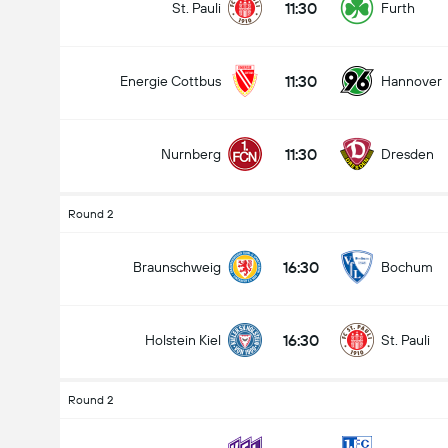
11:30
St. Pauli
Furth
11:30
Energie Cottbus
Hannover
11:30
Nurnberg
Dresden
Round 2
16:30
Braunschweig
Bochum
16:30
Holstein Kiel
St. Pauli
Round 2