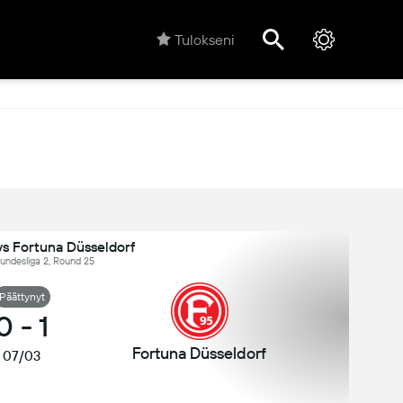
Tulokseni
s Fortuna Düsseldorf
undesliga 2, Round 25
Päättynyt
0
-
1
Fortuna Düsseldorf
07/03