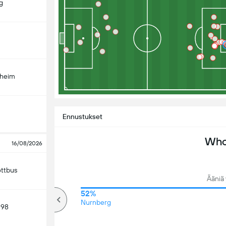
g
nheim
Ennustukset
Who 
16/08/2026
ottbus
Ääniä
88%
52%
Yli
Nurnberg
 98