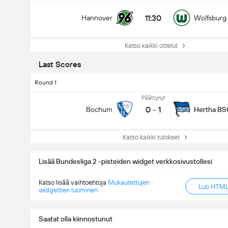
11:30
Hannover
Wolfsburg
Katso kaikki ottelut
Last Scores
Round 1
Päättynyt
0
-
1
Bochum
Hertha BS
Katso kaikki tulokset
Lisää Bundesliga 2 -pisteiden widget verkkosivustollesi
Katso lisää vaihtoehtoja
Mukautettujen
Luo HTML-
widgettien luominen
Saatat olla kiinnostunut