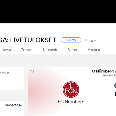
GA: LIVETULOKSET
Follow
1.43M
News
Tilastot
Näkymät
Siirrot
Historia
FC Nürnberg v
ttelut
Germany, B
FC Nürnberg
08/08/2026