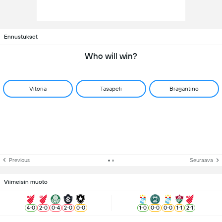
Ennustukset
Who will win?
Vitoria
Tasapeli
Bragantino
Previous
Seuraava
Viimeisin muoto
4
-
0
2
-
0
0
-
4
2
-
0
0
-
0
1
-
0
0
-
0
0
-
0
1
-
1
2
-
1