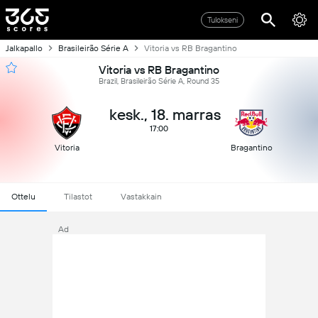
Tulokseni
Jalkapallo
Brasileirão Série A
Vitoria vs RB Bragantino
Vitoria vs RB Bragantino
Brazil, Brasileirão Série A, Round 35
kesk., 18. marras
17:00
Vitoria
Bragantino
Ottelu
Tilastot
Vastakkain
Ad