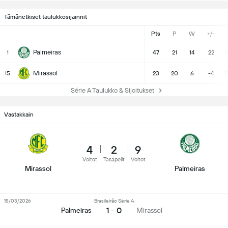
Tämänetkiset taulukkosijainnit
Pts
P
W
+/-
Palmeiras
1
47
21
14
22
3
Mirassol
15
23
20
6
-4
2
Série A Taulukko & Sijoitukset
Vastakkain
4
2
9
Voitot
Tasapelit
Voitot
Mirassol
Palmeiras
15/03/2026
Brasileirão Série A
1 - 0
Palmeiras
Mirassol