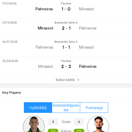
17/01/2026
Paulista
1 - 0
Palmeiras
Mirassol
09/11/2025
Brasileirão Série A
2 - 1
Mirassol
Palmeiras
16/07/2025
Brasileirão Série A
1 - 1
Palmeiras
Mirassol
23/02/2025
Paulista
2 - 3
Mirassol
Palmeiras
Katso kaikki
Key Players
Keskikenttäpela
Hyökkääjä
Puolustaja
aja
2
Goals
6
7.2
Rating
7.0