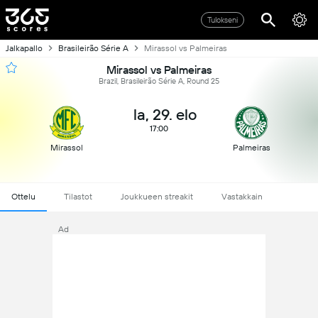
Tulokseni
Jalkapallo
Brasileirão Série A
Mirassol vs Palmeiras
Mirassol vs Palmeiras
Brazil, Brasileirão Série A, Round 25
la, 29. elo
17:00
Mirassol
Palmeiras
Ottelu
Tilastot
Joukkueen streakit
Vastakkain
Ad