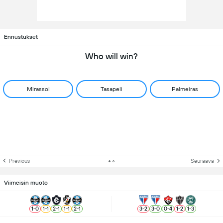
Ennustukset
Who will win?
Mirassol
Tasapeli
Palmeiras
Previous
Seuraava
Viimeisin muoto
1
-
0
1
-
1
2
-
1
1
-
1
2
-
1
3
-
2
3
-
0
0
-
4
1
-
2
1
-
3