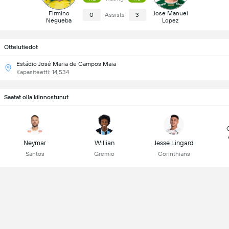
Firmino
Jose Manuel
0
Assists
3
Negueba
Lopez
Ottelutiedot
Estádio José Maria de Campos Maia
Kapasiteetti: 14,534
Saatat olla kiinnostunut
Neymar
Willian
Jesse Lingard
Santos
Gremio
Corinthians