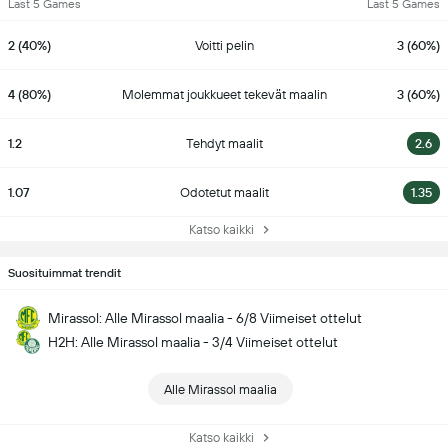
Last 5 Games
Last 5 Games
2 (40%)
Voitti pelin
3 (60%)
4 (80%)
Molemmat joukkueet tekevät maalin
3 (60%)
1.2
Tehdyt maalit
2.6
1.07
Odotetut maalit
1.35
Katso kaikki
Suosituimmat trendit
Mirassol: Alle Mirassol maalia - 6/8 Viimeiset ottelut
H2H: Alle Mirassol maalia - 3/4 Viimeiset ottelut
Alle Mirassol maalia
Katso kaikki