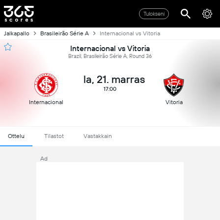
Tulokseni
Jalkapallo
Brasileirão Série A
Internacional vs Vitoria
Internacional vs Vitoria
Brazil, Brasileirão Série A, Round 36
la, 21. marras
17:00
Internacional
Vitoria
Ottelu
Tilastot
Vastakkain
Ad