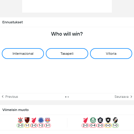
Ennustukset
Who will win?
Internacional
Tasapeli
Vitoria
Previous
Seuraava
Viimeisin muoto
2
-
0
1
-
1
2
-
0
1
-
2
3
-
1
2
-
0
0
-
4
2
-
0
0
-
0
1
-
0