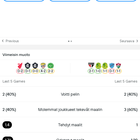
Previous
Seuraava
Viimeisin muoto
0
-
2
0
-
1
0
-
0
4
-
2
2
-
2
2
-
1
1
-
0
1
-
1
0
-
1
1
-
1
Last 5 Games
Last 5 Games
2 (40%)
Voitti pelin
2 (40%)
2 (40%)
Molemmat joukkueet tekevät maalin
3 (60%)
1.4
Tehdyt maalit
1