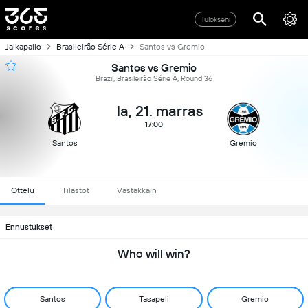
Tulokseni
Jalkapallo
Brasileirão Série A
Santos vs Gremio
Santos vs Gremio
Brazil, Brasileirão Série A, Round 36
la, 21. marras
17:00
Santos
Gremio
Ottelu
Tilastot
Vastakkain
Ennustukset
Who will win?
Santos
Tasapeli
Gremio