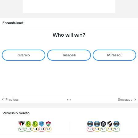
Ennustukset
Who will win?
Gremio
Tasapeli
Mirassol
Previous
Seuraava
Viimeisin muoto
2
-
1
1
-
0
1
-
1
0
-
1
1
-
1
1
-
0
1
-
1
2
-
1
1
-
1
2
-
1