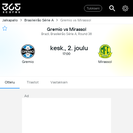
Tulokseni
Jalkapallo
Brasileirão Série A
Gremio vs Mirassol
Gremio vs Mirassol
Brazil, Brasileirão Série A, Round 38
kesk., 2. joulu
17:00
Gremio
Mirassol
Ottelu
Tilastot
Vastakkain
Ad