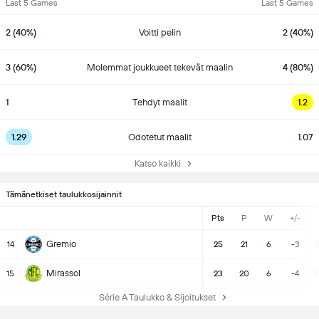
Last 5 Games
Last 5 Games
2 (40%)
Voitti pelin
2 (40%)
3 (60%)
Molemmat joukkueet tekevät maalin
4 (80%)
1
Tehdyt maalit
1.2
1.29
Odotetut maalit
1.07
Katso kaikki
Tämänetkiset taulukkosijainnit
Pts
P
W
+/-
Gremio
14
25
21
6
-3
2
Mirassol
15
23
20
6
-4
2
Série A Taulukko & Sijoitukset