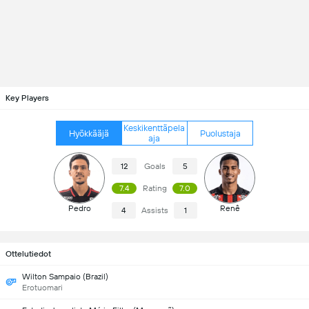
Key Players
Keskikenttäpela
Hyökkääjä
Puolustaja
aja
12
Goals
5
7.4
Rating
7.0
Pedro
Renê
4
Assists
1
Ottelutiedot
Wilton Sampaio (Brazil)
Erotuomari