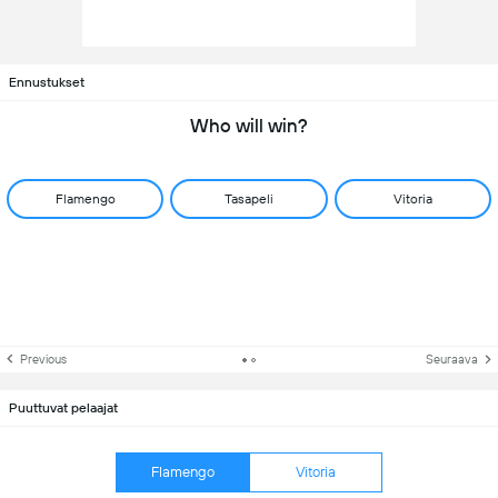
Ennustukset
Who will win?
Flamengo
Tasapeli
Vitoria
Previous
Seuraava
Puuttuvat pelaajat
Flamengo
Vitoria