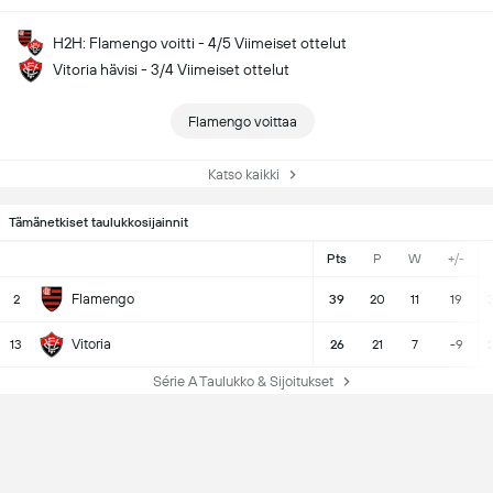
H2H: Flamengo voitti - 4/5 Viimeiset ottelut
Vitoria hävisi - 3/4 Viimeiset ottelut
Flamengo voittaa
Katso kaikki
Tämänetkiset taulukkosijainnit
Pts
P
W
+/-
Flamengo
2
39
20
11
19
3
Vitoria
13
26
21
7
-9
Série A Taulukko & Sijoitukset