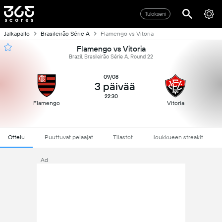
Tulokseni
Jalkapallo
Brasileirão Série A
Flamengo vs Vitoria
Flamengo vs Vitoria
Brazil, Brasileirão Série A, Round 22
09/08
3 päivää
22:30
Flamengo
Vitoria
Ottelu
Puuttuvat pelaajat
Tilastot
Joukkueen streakit
Ad