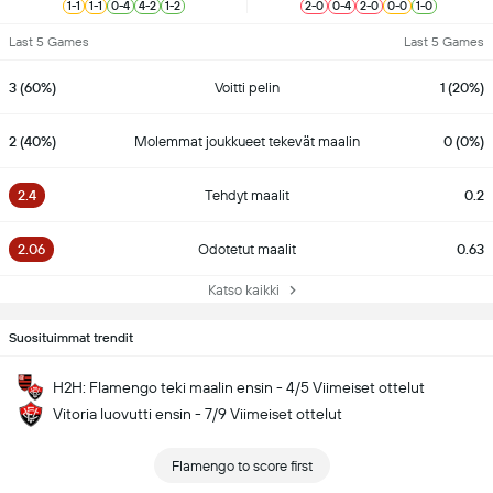
1
-
1
1
-
1
0
-
4
4
-
2
1
-
2
2
-
0
0
-
4
2
-
0
0
-
0
1
-
0
Last 5 Games
Last 5 Games
3 (60%)
Voitti pelin
1 (20%)
2 (40%)
Molemmat joukkueet tekevät maalin
0 (0%)
2.4
Tehdyt maalit
0.2
2.06
Odotetut maalit
0.63
Katso kaikki
Suosituimmat trendit
H2H: Flamengo teki maalin ensin - 4/5 Viimeiset ottelut
Vitoria luovutti ensin - 7/9 Viimeiset ottelut
Flamengo to score first