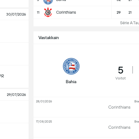
Corinthians
11
29
21
30/07/2026
Série A Taul
Vastakkain
5
PR
Voitot
Bahia
29/07/2026
28/01/2026
Bra
Corinthians
17/08/2025
Bra
Corinthians