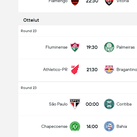
22:30
Flamengo
Vitoria
Ottelut
Round 23
19:30
Fluminense
Palmeiras
21:30
Athletico-PR
Bragantin
Round 23
00:00
São Paulo
Coritiba
14:00
Chapecoense
Bahia