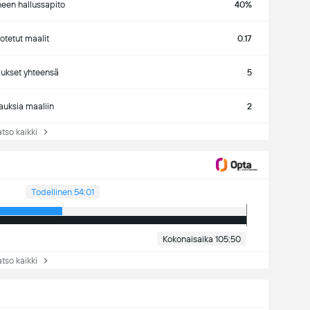
neen hallussapito
40%
tetut maalit
0.17
ukset yhteensä
5
auksia maaliin
2
so kaikki
Todellinen 54:01
Kokonaisaika 105:50
so kaikki