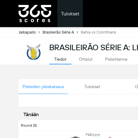
Tulokset
Jalkapallo
Brasileirão Série A
Bahia vs Corinthians
BRASILEIRÃO SÉRIE A: 
Tiedot
Ottelut
Pistetilanne
Pisteiden yleiskatsaus
Tulokset
O
Tänään
Round 22
Päättynyt