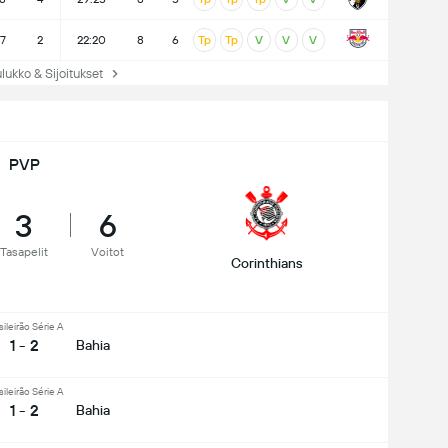
7
2
22:20
8
6
Tp
Tp
V
V
V
ukko & Sijoitukset
PVP
3
6
Tasapelit
Voitot
Corinthians
sileirão Série A
1 - 2
Bahia
sileirão Série A
1 - 2
Bahia