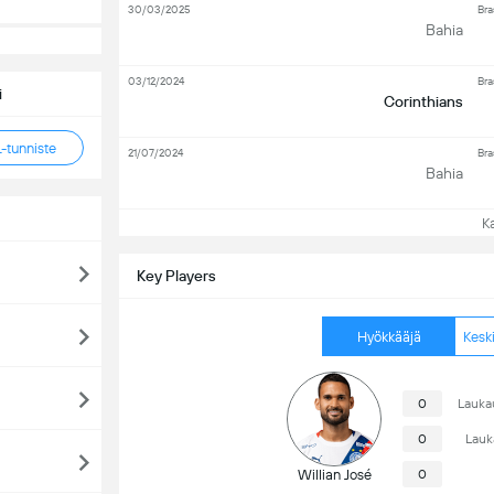
30/03/2025
Bra
Bahia
03/12/2024
Bra
i
Corinthians
tunniste
21/07/2024
Bra
Bahia
Kat
Key Players
Hyökkääjä
Kesk
0
Lauka
0
Lauk
Willian José
0