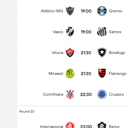
19:00
Atlético-MG
Gremio
19:00
Vasco
Santos
21:30
Vitoria
Botafogo
21:30
Mirassol
Flamengo
Ottelussa maaleja yhteensä (2.5)
22:30
Corinthians
Cruzeiro
Round 23
Ääniä yhteensä: 1,170
23:00
Internacional
Remo