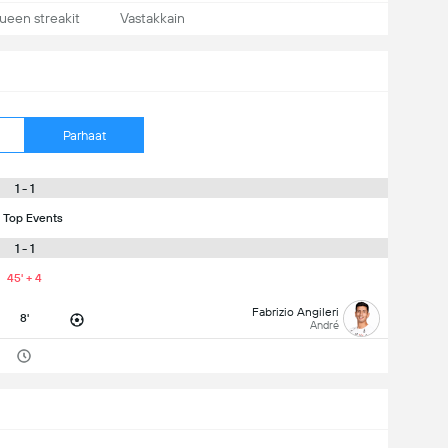
ueen streakit
Vastakkain
Parhaat
1 - 1
 Top Events
1 - 1
45' + 4
Fabrizio Angileri
8'
André