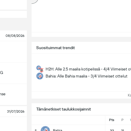
08/08/2026
Suosituimmat trendit
H2H: Alle 2.5 maalia kotipelissä - 4/4 Viimeiset o
MG
Bahia: Alle Bahia maalia - 3/4 Viimeiset ottelut
nse
Kat
Tämänetkiset taulukkosijainnit
31/07/2026
Pts
P
Bahia
5
32
21