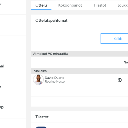
e
Ottelu
Kokoonpanot
Tilastot
Joukk
Ottelutapahtumat
Kaikki
Viimeiset 90 minuuttia
No
nal
Puoliaika
David Duarte
Rodrigo Nestor
s
PR
Tilastot