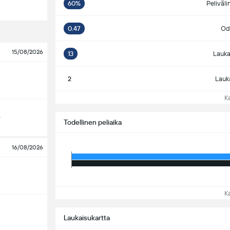
60%
Peliväli
0.47
Odo
15/08/2026
13
Lauka
2
Lauk
Kat
o
Todellinen peliaika
16/08/2026
Kat
Laukaisukartta