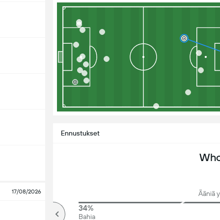
Ennustukset
Who 
17/08/2026
Ääniä y
74%
34%
Yli
Bahia