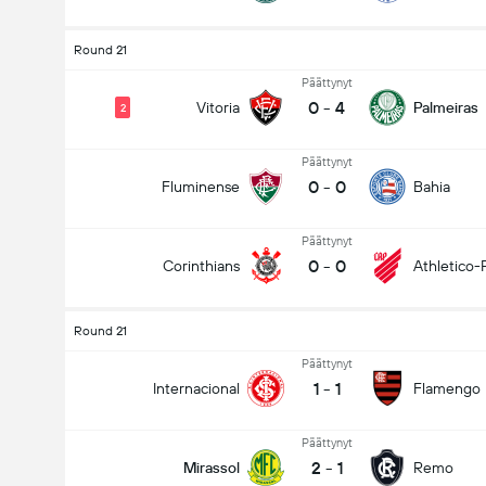
Round 21
Päättynyt
0
-
4
Vitoria
Palmeiras
2
Päättynyt
0
-
0
Fluminense
Bahia
Päättynyt
0
-
0
Corinthians
Athletico-
Round 21
Päättynyt
1
-
1
Internacional
Flamengo
Päättynyt
2
-
1
Mirassol
Remo