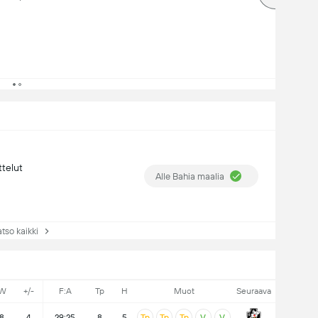
ttelut
Alle Bahia maalia
so kaikki
W
+/-
F:A
Tp
H
Muot
Seuraava
8
4
29:25
8
5
Tp
Tp
Tp
V
V