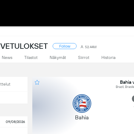
LIVETULOKSET
Follow
52.44M
News
Tilastot
Näkymät
Siirrot
Historia
Bahia 
ttelut
Brazil, Brasi
Bahia
09/08/2026