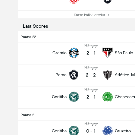
Katso kaikki ottelut
Last Scores
Round 22
Päättynyt
2
-
1
Gremio
São Paulo
Päättynyt
2
-
2
Remo
Atlético-
Päättynyt
2
-
1
Coritiba
Chapecoe
Round 21
Päättynyt
0
-
1
Coritiba
Cruzeiro