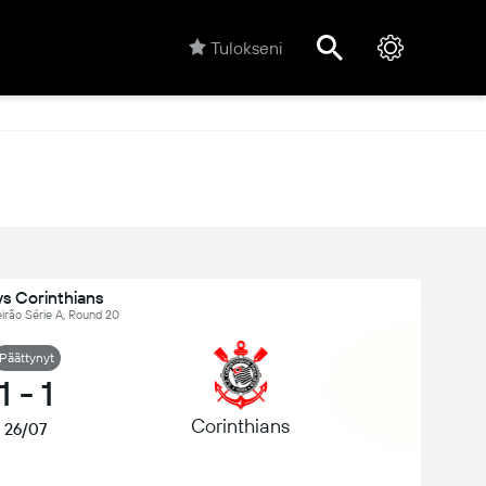
Tulokseni
vs Corinthians
leirão Série A, Round 20
Päättynyt
1
-
1
Corinthians
26/07