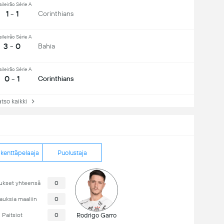
sileirão Série A
1 - 1
Corinthians
sileirão Série A
3 - 0
Bahia
sileirão Série A
0 - 1
Corinthians
so kaikki
ikenttäpelaaja
Puolustaja
ukset yhteensä
0
auksia maaliin
0
Paitsiot
0
Rodrigo Garro