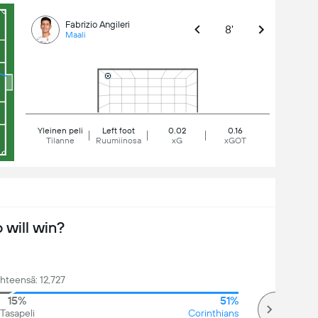
Fabrizio Angileri
8'
Maali
Yleinen peli
Left foot
0.02
0.16
Tilanne
Ruumiinosa
xG
xGOT
will win?
hteensä: 12,727
15%
51%
Tasapeli
Corinthians