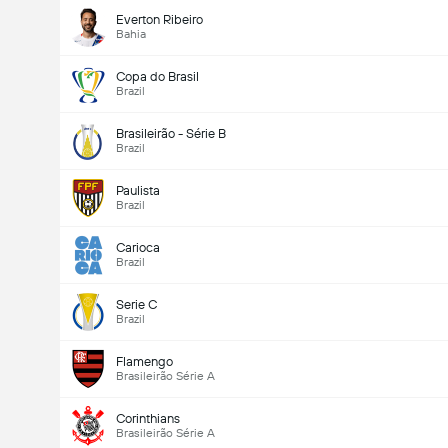
Everton Ribeiro
Bahia
Copa do Brasil
Brazil
Brasileirão - Série B
Brazil
Paulista
Brazil
Carioca
Brazil
Serie C
Brazil
Flamengo
Brasileirão Série A
Corinthians
Brasileirão Série A