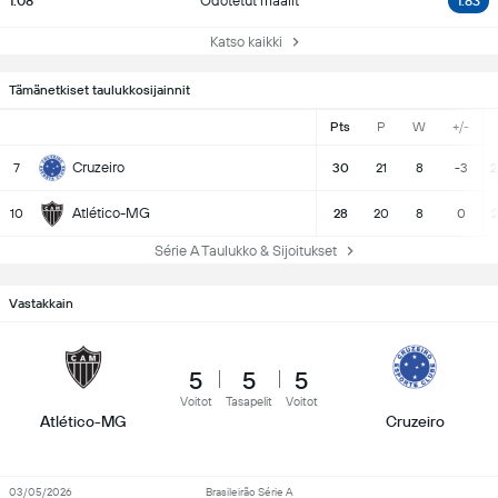
1.08
Odotetut maalit
1.83
Katso kaikki
Tämänetkiset taulukkosijainnit
Pts
P
W
+/-
Cruzeiro
7
30
21
8
-3
2
Atlético-MG
10
28
20
8
0
2
Série A Taulukko & Sijoitukset
Vastakkain
5
5
5
Voitot
Tasapelit
Voitot
Atlético-MG
Cruzeiro
03/05/2026
Brasileirão Série A