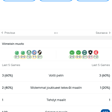
Previous
Seuraava
Viimeisin muoto
0
-
1
0
-
0
1
-
2
1
-
1
0
-
1
2
-
0
0
-
0
0
-
1
0
-
1
1
-
2
Last 5 Games
Last 5 Games
3 (60%)
Voitti pelin
3 (60%)
2 (40%)
Molemmat joukkueet tekevät maalin
1 (20%)
1
Tehdyt maalit
1