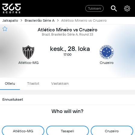
Tulokseni
Jalkapallo
Brasileirão Série A
Atlético Mineiro vs Cruzeiro
Atlético Mineiro vs Cruzeiro
Brazil, Brasileirão Série A, Round 33
kesk., 28. loka
17:00
Atlético-MG
Cruzeiro
Ottelu
Tilastot
Vastakkain
Ennustukset
Who will win?
Atlético-MG
Tasapeli
Cruzeiro