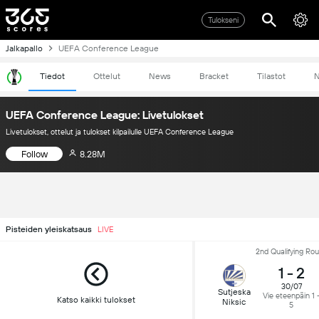
Tulokseni
Jalkapallo
UEFA Conference League
Tiedot
Ottelut
News
Bracket
Tilastot
N
UEFA Conference League: Livetulokset
Livetulokset, ottelut ja tulokset kilpailulle UEFA Conference League
Follow
8.28M
Pisteiden yleiskatsaus
LIVE
2nd Qualifying Ro
1
-
2
30/07
Sutjeska
Vie eteenpäin 1 
Katso kaikki tulokset
Niksic
5