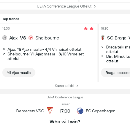
UEFA Conference League Ottelut
Top trends
18:00
18:30
Ajax
VS
Shelbourne
SC Braga
Braga teki ma
Ajax: Yli Ajax maalia - 4/4 Viimeiset ottelut
ottelut
Shelbourne: Yli Ajax maalia - 8/10 Viimeiset
Din. Minsk lu
ottelut
ottelut
Yli Ajax maalia
Braga to score f
Katso kaikki
UEFA Conference League
Tänään
17:00
Debreceni VSC
FC Copenhagen
Who will win?