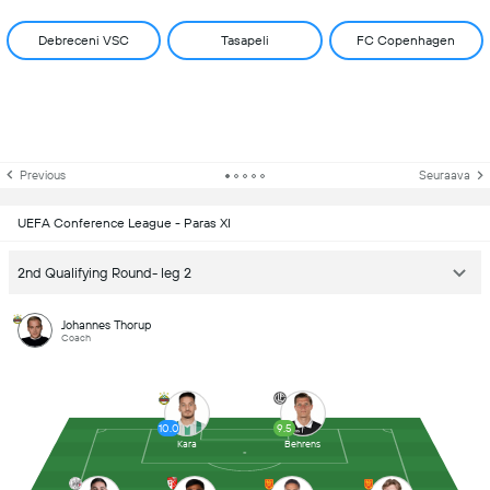
Debreceni VSC
Tasapeli
FC Copenhagen
Previous
Seuraava
UEFA Conference League - Paras XI
2nd Qualifying Round- leg 2
Johannes Thorup
Coach
10.0
9.5
Kara
Behrens