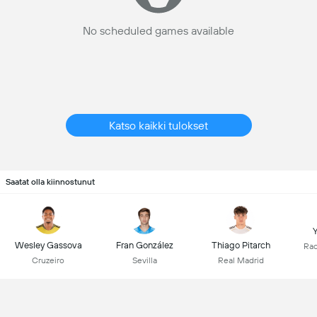
No scheduled games available
Katso kaikki tulokset
Saatat olla kiinnostunut
Y
Wesley Gassova
Fran González
Thiago Pitarch
Rac
Cruzeiro
Sevilla
Real Madrid