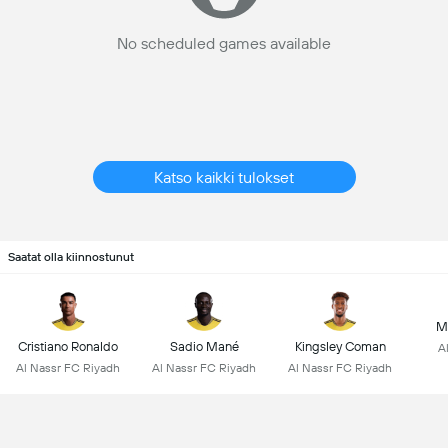
No scheduled games available
Katso kaikki tulokset
Saatat olla kiinnostunut
M
Cristiano Ronaldo
Sadio Mané
Kingsley Coman
A
Al Nassr FC Riyadh
Al Nassr FC Riyadh
Al Nassr FC Riyadh