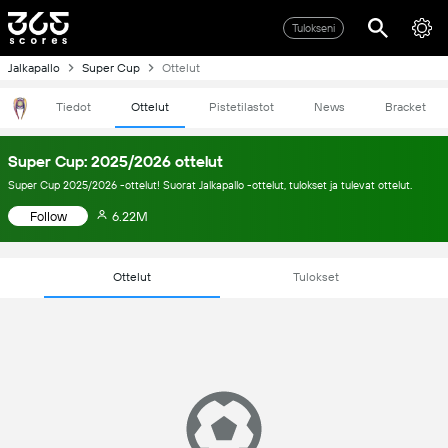
Tulokseni
Jalkapallo
Super Cup
Ottelut
Tiedot
Ottelut
Pistetilastot
News
Bracket
Super Cup: 2025/2026 ottelut
Super Cup 2025/2026 -ottelut! Suorat Jalkapallo -ottelut, tulokset ja tulevat ottelut.
Follow
6.22M
Ottelut
Tulokset