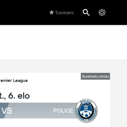
Tulokseni
Suositeltu ottelu
remier League
t., 6. elo
VS
POLICE