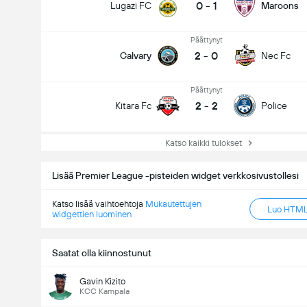
0
-
1
Lugazi FC
Maroons
Päättynyt
2
-
0
Calvary
Nec Fc
Päättynyt
2
-
2
Kitara Fc
Police
Katso kaikki tulokset
Lisää Premier League -pisteiden widget verkkosivustollesi
Katso lisää vaihtoehtoja
Mukautettujen
Luo HTML-
widgettien luominen
Saatat olla kiinnostunut
Gavin Kizito
KCC Kampala