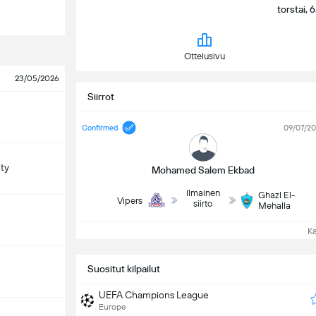
torstai, 
Ottelusivu
23/05/2026
Siirrot
Confirmed
09/07/2
ty
Mohamed Salem Ekbad
Ilmainen
Ghazl El-
Vipers
siirto
Mehalla
Kat
Suositut kilpailut
UEFA Champions League
Europe