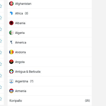
Afghanistan
Africa
(2)
Albania
Algeria
America
Andorra
Angola
Antigua & Barbuda
Argentina
(7)
Armenia
Koripallo
Aruba
(25)