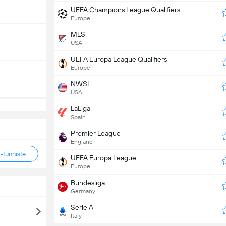
UEFA Champions League Qualifiers
Europe
MLS
USA
UEFA Europa League Qualifiers
Europe
NWSL
USA
LaLiga
Spain
Premier League
England
tunniste
UEFA Europa League
Europe
Bundesliga
Germany
Serie A
Italy