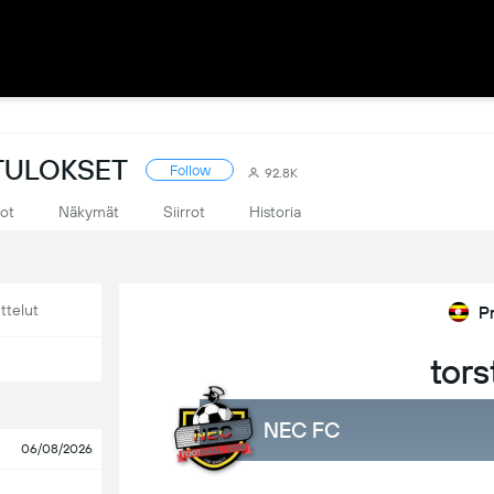
ETULOKSET
Follow
92.8K
tot
Näkymät
Siirrot
Historia
ttelut
P
tors
NEC FC
06/08/2026