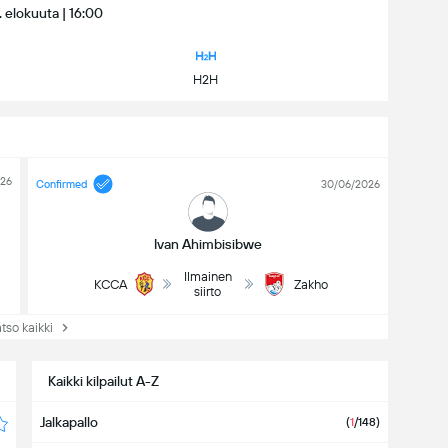
6. elokuuta | 16:00
H2H
026
Confirmed
30/06/2026
Ivan Ahimbisibwe
Ilmainen
KCCA
Zakho
siirto
so kaikki
Kaikki kilpailut A-Z
Jalkapallo
(
1
/148)