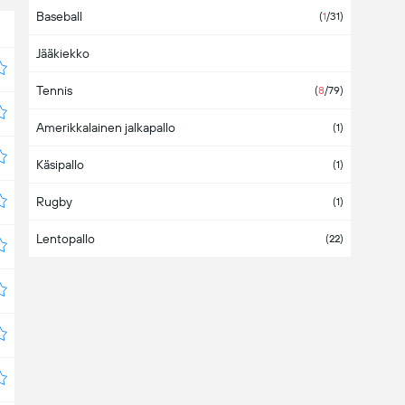
Baseball
Asia
(
1
/31)
Jääkiekko
Australia
Tennis
Austria
(
8
/79)
Amerikkalainen jalkapallo
Azerbaijan
(1)
Käsipallo
Bahamas
(1)
Rugby
Bahrain
(1)
Lentopallo
Bangladesh
(22)
Barbados
Belarus
(4)
Belgium
Belize