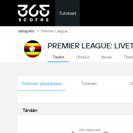
Tulokset
Jalkapallo
Premier League
PREMIER LEAGUE: LIV
Tiedot
Ottelut
News
Tilas
Pisteiden yleiskatsaus
Tulokset
O
Tänään
Vain lopputulos