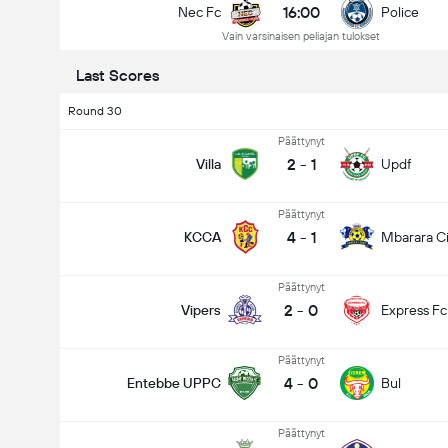
16:00
Nec Fc
Police
Vain varsinaisen peliajan tulokset
Last Scores
Round 30
Päättynyt
2
-
1
Villa
Updf
Päättynyt
4
-
1
KCCA
Mbarara Ci
Päättynyt
2
-
0
Vipers
Express Fc
Päättynyt
4
-
0
Entebbe UPPC
Bul
Päättynyt