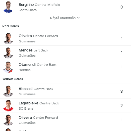
Serginho
Central Midfield
3
Santa Clara
Näytä enemmän
Red Cards
Oliveira
Centre Forward
1
Guimarães
Mendes
Left Back
1
Guimarães
Otamendi
Centre Back
1
Benfica
Yellow Cards
Abascal
Centre Back
3
Guimarães
Lagerbielke
Centre Back
2
SC Braga
Oliveira
Centre Forward
1
Guimarães