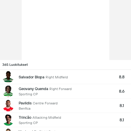
365 Luokitukset
8.8
Salvador Blopa
Right Midfield
Geovany Quenda
Right Forward
8.6
Sporting CP
Pavlidis
Centre Forward
8.1
Benfica
Trincão
Attacking Midfield
8.1
Sporting CP