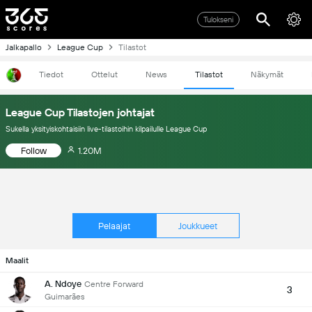
Tulokseni
Jalkapallo
League Cup
Tilastot
Tiedot
Ottelut
News
Tilastot
Näkymät
League Cup Tilastojen johtajat
Sukella yksityiskohtaisiin live-tilastoihin kilpailulle League Cup
Follow
1.20M
Pelaajat
Joukkueet
Maalit
A. Ndoye
Centre Forward
3
Guimarães