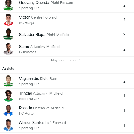
Geovany Quenda
Right Forward
2
Sporting CP
Victor
Centre Forward
2
SC Braga
2
Salvador Blopa
Right Midfield
Samu
Attacking Midfield
2
Guimarães
Näytä enemmän
Assists
Vagiannidis
Right Back
2
Sporting CP
Trincão
Attacking Midfield
1
Sporting CP
Rosario
Defensive Midfield
1
FC Porto
Alisson Santos
Left Forward
1
Sporting CP