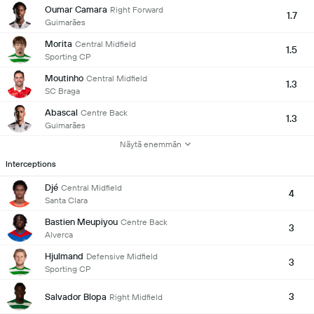
Oumar Camara
Right Forward
1.7
Guimarães
Morita
Central Midfield
1.5
Sporting CP
Moutinho
Central Midfield
1.3
SC Braga
Abascal
Centre Back
1.3
Guimarães
Näytä enemmän
Interceptions
Djé
Central Midfield
4
Santa Clara
Bastien Meupiyou
Centre Back
3
Alverca
Hjulmand
Defensive Midfield
3
Sporting CP
3
Salvador Blopa
Right Midfield