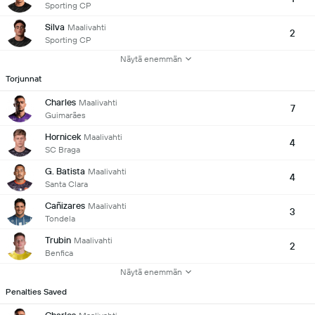
Sporting CP
Silva
Maalivahti
2
Sporting CP
Näytä enemmän
Torjunnat
Charles
Maalivahti
7
Guimarães
Hornicek
Maalivahti
4
SC Braga
G. Batista
Maalivahti
4
Santa Clara
Cañizares
Maalivahti
3
Tondela
Trubin
Maalivahti
2
Benfica
Näytä enemmän
Penalties Saved