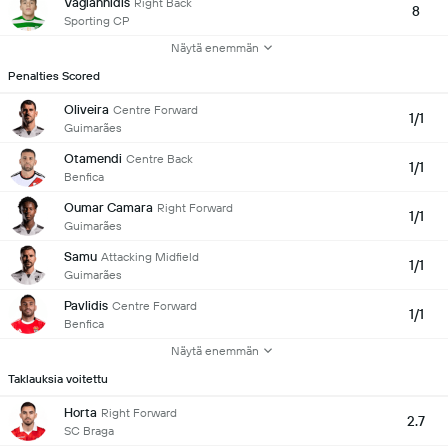
Vagiannidis
Right Back
8
Sporting CP
Näytä enemmän
Penalties Scored
Oliveira
Centre Forward
1/1
Guimarães
Otamendi
Centre Back
1/1
Benfica
Oumar Camara
Right Forward
1/1
Guimarães
Samu
Attacking Midfield
1/1
Guimarães
Pavlidis
Centre Forward
1/1
Benfica
Näytä enemmän
Taklauksia voitettu
Horta
Right Forward
2.7
SC Braga