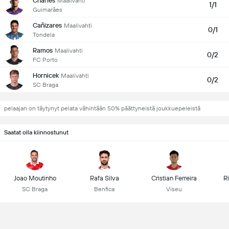
Charles
Maalivahti
1/1
Guimarães
Cañizares
Maalivahti
0/1
Tondela
Ramos
Maalivahti
0/2
FC Porto
Hornicek
Maalivahti
0/2
SC Braga
pelaajan on täytynyt pelata vähintään 50% päättyneistä joukkuepeleistä
Saatat olla kiinnostunut
Joao Moutinho
Rafa Silva
Cristian Ferreira
R
SC Braga
Benfica
Viseu