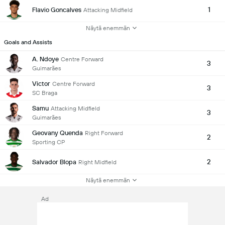
1
Flavio Goncalves
Attacking Midfield
Näytä enemmän
Goals and Assists
A. Ndoye
Centre Forward
3
Guimarães
Victor
Centre Forward
3
SC Braga
Samu
Attacking Midfield
3
Guimarães
Geovany Quenda
Right Forward
2
Sporting CP
2
Salvador Blopa
Right Midfield
Näytä enemmän
Ad